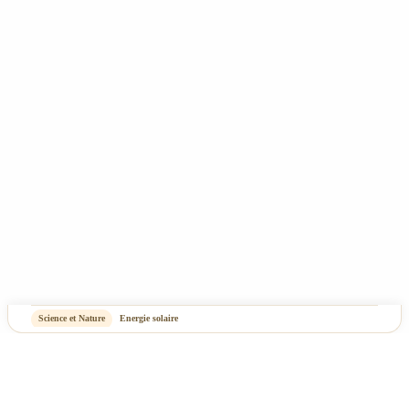
Mentions Légales & Politique de confidentialité
Plan du site
-
OASIS Projet
OASIS Commerce
Science et Nature
Energie solaire