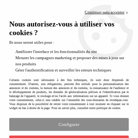
Paiement en 4x sans frais via PayPal
Continuer sans accepter
Livraison en relais offerte dès 69€
Nous autorisez-vous à utiliser vos
0
Départ de notre dépôt avant 14h
cookies ?
Ils nous seront utiles pour :
Améliorer l'interface et les fonctionnalités du site
Mesurer les campagnes marketing et proposer des mises à jour sur
nos produits
Gérer l'authentification et surveiller les erreurs techniques
Certains cookies sont nécessaires à des fins techniques, ils sont donc dispensés de
consentement. D'autres, non obligatoires, peuvent être utilisés pour la personnalisation des
annonces et du contenu, la mesure des annonces et du contenu, la connaissance de l'audience et
le développement de produits, les données de géolocalisation précises et l'identification par le
balayage de l'appareil, le stockage et/ou l'accès aux informations sur un appareil. Si vous donnez
votre consentement, celui-ci sera valable sur l’ensemble des sous-domaines de revedepan.com.
Vous disposez de la possibilité de retirer votre consentement à tout moment en cliquant sur le
widget en bas à droite de la page. Pour en savoir plus, consulter notre politique de cookie.
Configurer