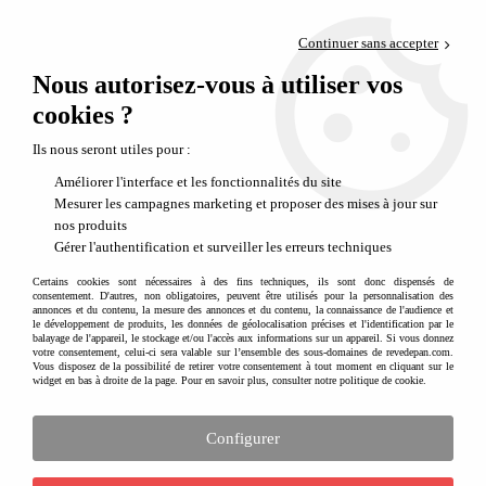
Paiement en 4x sans frais via PayPal
Continuer sans accepter
Livraison en relais offerte dès 69€
Nous autorisez-vous à utiliser vos
0
Départ de notre dépôt avant 14h
cookies ?
Les jeux créatifs de PIROUETTE CACAHOUETE
Ils nous seront utiles pour :
Améliorer l'interface et les fonctionnalités du site
Mesurer les campagnes marketing et proposer des mises à jour sur
nos produits
Gérer l'authentification et surveiller les erreurs techniques
Certains cookies sont nécessaires à des fins techniques, ils sont donc dispensés de
consentement. D'autres, non obligatoires, peuvent être utilisés pour la personnalisation des
annonces et du contenu, la mesure des annonces et du contenu, la connaissance de l'audience et
le développement de produits, les données de géolocalisation précises et l'identification par le
balayage de l'appareil, le stockage et/ou l'accès aux informations sur un appareil. Si vous donnez
votre consentement, celui-ci sera valable sur l’ensemble des sous-domaines de revedepan.com.
Vous disposez de la possibilité de retirer votre consentement à tout moment en cliquant sur le
widget en bas à droite de la page. Pour en savoir plus, consulter notre politique de cookie.
Configurer
Pirouette Cacahouète : Jouets créatifs
français