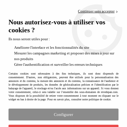
Paiement en 4x sans frais via PayPal
Continuer sans accepter
Livraison en relais offerte dès 69€
Nous autorisez-vous à utiliser vos
0
Départ de notre dépôt avant 14h
cookies ?
Produits de la marque SUPER PETIT
Ils nous seront utiles pour :
Améliorer l'interface et les fonctionnalités du site
Mesurer les campagnes marketing et proposer des mises à jour sur
nos produits
Gérer l'authentification et surveiller les erreurs techniques
Certains cookies sont nécessaires à des fins techniques, ils sont donc dispensés de
consentement. D'autres, non obligatoires, peuvent être utilisés pour la personnalisation des
annonces et du contenu, la mesure des annonces et du contenu, la connaissance de l'audience et
le développement de produits, les données de géolocalisation précises et l'identification par le
balayage de l'appareil, le stockage et/ou l'accès aux informations sur un appareil. Si vous donnez
votre consentement, celui-ci sera valable sur l’ensemble des sous-domaines de revedepan.com.
Vous disposez de la possibilité de retirer votre consentement à tout moment en cliquant sur le
widget en bas à droite de la page. Pour en savoir plus, consulter notre politique de cookie.
Configurer
Sets de table à personnaliser
Super Petit est une jeune marque française qui a développer des accessoires pour enfant