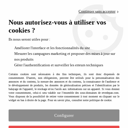
Paiement en 4x sans frais via PayPal
Continuer sans accepter
Livraison en relais offerte dès 69€
Nous autorisez-vous à utiliser vos
0
Départ de notre dépôt avant 14h
cookies ?
Ils nous seront utiles pour :
Améliorer l'interface et les fonctionnalités du site
Mesurer les campagnes marketing et proposer des mises à jour sur
nos produits
Gérer l'authentification et surveiller les erreurs techniques
Certains cookies sont nécessaires à des fins techniques, ils sont donc dispensés de
consentement. D'autres, non obligatoires, peuvent être utilisés pour la personnalisation des
annonces et du contenu, la mesure des annonces et du contenu, la connaissance de l'audience et
le développement de produits, les données de géolocalisation précises et l'identification par le
balayage de l'appareil, le stockage et/ou l'accès aux informations sur un appareil. Si vous donnez
votre consentement, celui-ci sera valable sur l’ensemble des sous-domaines de revedepan.com.
Vous disposez de la possibilité de retirer votre consentement à tout moment en cliquant sur le
widget en bas à droite de la page. Pour en savoir plus, consulter notre politique de cookie.
Configurer