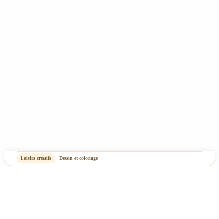
Plan du site
-
OASIS Projet
OASIS Commerce
Loisirs créatifs
Dessin et coloriage