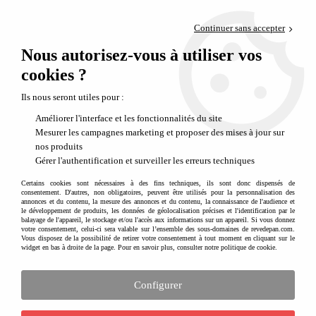
Paiement en 4x sans frais via PayPal
Continuer sans accepter
Livraison en relais offerte dès 69€
Nous autorisez-vous à utiliser vos
0
Départ de notre dépôt avant 14h
cookies ?
Comment changer votre tricycle en draisienne ?
Ils nous seront utiles pour :
Améliorer l'interface et les fonctionnalités du site
Mesurer les campagnes marketing et proposer des mises à jour sur
nos produits
Gérer l'authentification et surveiller les erreurs techniques
Certains cookies sont nécessaires à des fins techniques, ils sont donc dispensés de
consentement. D'autres, non obligatoires, peuvent être utilisés pour la personnalisation des
annonces et du contenu, la mesure des annonces et du contenu, la connaissance de l'audience et
le développement de produits, les données de géolocalisation précises et l'identification par le
balayage de l'appareil, le stockage et/ou l'accès aux informations sur un appareil. Si vous donnez
votre consentement, celui-ci sera valable sur l’ensemble des sous-domaines de revedepan.com.
Vous disposez de la possibilité de retirer votre consentement à tout moment en cliquant sur le
widget en bas à droite de la page. Pour en savoir plus, consulter notre politique de cookie.
Configurer