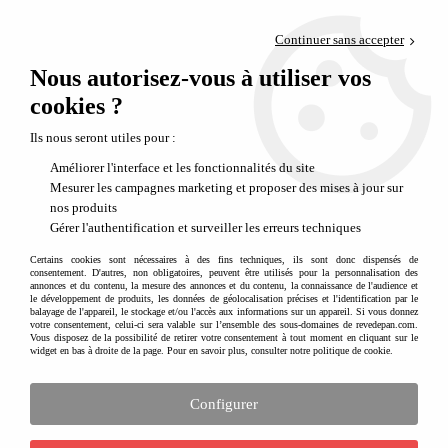
Paiement en 4x sans frais via PayPal
Continuer sans accepter
Livraison en relais offerte dès 69€
Nous autorisez-vous à utiliser vos
0
Départ de notre dépôt avant 14h
cookies ?
Soldes - 60 %
Ils nous seront utiles pour :
Améliorer l'interface et les fonctionnalités du site
Mesurer les campagnes marketing et proposer des mises à jour sur
nos produits
Gérer l'authentification et surveiller les erreurs techniques
Certains cookies sont nécessaires à des fins techniques, ils sont donc dispensés de
consentement. D'autres, non obligatoires, peuvent être utilisés pour la personnalisation des
annonces et du contenu, la mesure des annonces et du contenu, la connaissance de l'audience et
Les meilleures soldes à - 60 % !
le développement de produits, les données de géolocalisation précises et l'identification par le
balayage de l'appareil, le stockage et/ou l'accès aux informations sur un appareil. Si vous donnez
votre consentement, celui-ci sera valable sur l’ensemble des sous-domaines de revedepan.com.
Une sélection incomparable de mega
soldes à - 60 %
! Attention, stocks limités.
Vous disposez de la possibilité de retirer votre consentement à tout moment en cliquant sur le
widget en bas à droite de la page. Pour en savoir plus, consulter notre politique de cookie.
Aucune correspondance trouvée
Configurer