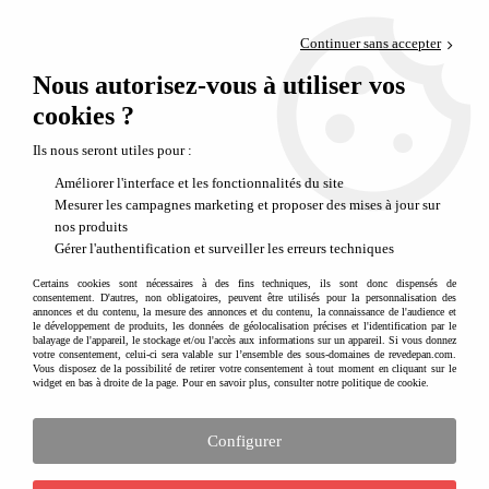
Paiement en 4x sans frais via PayPal
Continuer sans accepter
Livraison en relais offerte dès 69€
Nous autorisez-vous à utiliser vos
0
Départ de notre dépôt avant 14h
cookies ?
Les meilleures affaires à - 50 %
Ils nous seront utiles pour :
Améliorer l'interface et les fonctionnalités du site
Mesurer les campagnes marketing et proposer des mises à jour sur
nos produits
Gérer l'authentification et surveiller les erreurs techniques
Certains cookies sont nécessaires à des fins techniques, ils sont donc dispensés de
consentement. D'autres, non obligatoires, peuvent être utilisés pour la personnalisation des
annonces et du contenu, la mesure des annonces et du contenu, la connaissance de l'audience et
Jolie sélection à - 50 % pendant les
le développement de produits, les données de géolocalisation précises et l'identification par le
balayage de l'appareil, le stockage et/ou l'accès aux informations sur un appareil. Si vous donnez
soldes !
votre consentement, celui-ci sera valable sur l’ensemble des sous-domaines de revedepan.com.
Vous disposez de la possibilité de retirer votre consentement à tout moment en cliquant sur le
widget en bas à droite de la page. Pour en savoir plus, consulter notre politique de cookie.
Soldes à - 50 %
à ne pas manquer pour gâter les enfants de la naissance à 15 ans.
Retrouvez de véritables pépites dans cette sélection. Art de la table, cadeaux de
naissance, décoration ou encore de quoi faire la fête ! Impossible de résister aux
Configurer
jolies cartes d'invitation et aux chouettes déguisements pour animer vos goûters
d'anniversaire. Profitez de ces articles doux, poétiques et tendance à moitié prix et