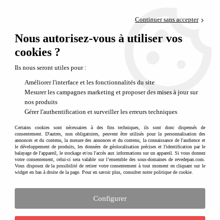
Paiement en 4x sans frais via PayPal
Continuer sans accepter
Livraison en relais offerte dès 69€
Nous autorisez-vous à utiliser vos
0
Départ de notre dépôt avant 14h
cookies ?
Poufs design innovant pour enfants
Ils nous seront utiles pour :
Améliorer l'interface et les fonctionnalités du site
Mesurer les campagnes marketing et proposer des mises à jour sur
nos produits
Gérer l'authentification et surveiller les erreurs techniques
Certains cookies sont nécessaires à des fins techniques, ils sont donc dispensés de
consentement. D'autres, non obligatoires, peuvent être utilisés pour la personnalisation des
annonces et du contenu, la mesure des annonces et du contenu, la connaissance de l'audience et
le développement de produits, les données de géolocalisation précises et l'identification par le
balayage de l'appareil, le stockage et/ou l'accès aux informations sur un appareil. Si vous donnez
votre consentement, celui-ci sera valable sur l’ensemble des sous-domaines de revedepan.com.
Vous disposez de la possibilité de retirer votre consentement à tout moment en cliquant sur le
widget en bas à droite de la page. Pour en savoir plus, consulter notre politique de cookie.
Configurer