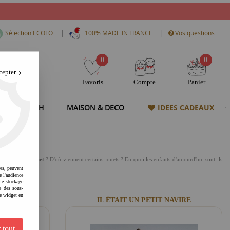
|
|
Sélection ECOLO
100% MADE IN FRANCE
Vos questions
0
0
cepter
Favoris
Compte
Panier
& HIGH TECH
MAISON & DECO
IDEES CADEAUX
'
Histoire du jouet
? D'où viennent certains jouets ? En quoi les enfants d'aujourd'hui sont-ils
res, peuvent
e l'audience
 le stockage
e des sous-
e widget en
RANG
IL ÉTAIT UN PETIT NAVIRE
 tout