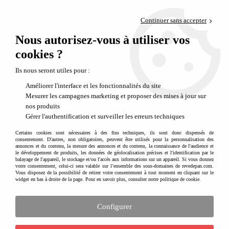
Paiement en 4x sans frais via PayPal
Continuer sans accepter
Livraison en relais offerte dès 69€
Nous autorisez-vous à utiliser vos
0
Départ de notre dépôt avant 14h
cookies ?
Ils nous seront utiles pour :
Améliorer l'interface et les fonctionnalités du site
Mesurer les campagnes marketing et proposer des mises à jour sur
nos produits
Gérer l'authentification et surveiller les erreurs techniques
Certains cookies sont nécessaires à des fins techniques, ils sont donc dispensés de
consentement. D'autres, non obligatoires, peuvent être utilisés pour la personnalisation des
annonces et du contenu, la mesure des annonces et du contenu, la connaissance de l'audience et
le développement de produits, les données de géolocalisation précises et l'identification par le
balayage de l'appareil, le stockage et/ou l'accès aux informations sur un appareil. Si vous donnez
votre consentement, celui-ci sera valable sur l’ensemble des sous-domaines de revedepan.com.
Vous disposez de la possibilité de retirer votre consentement à tout moment en cliquant sur le
widget en bas à droite de la page. Pour en savoir plus, consulter notre politique de cookie.
Configurer