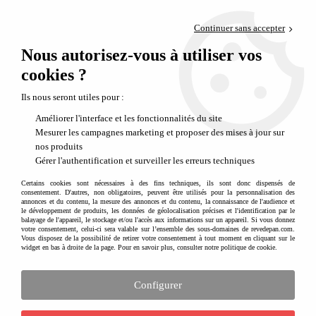
Paiement en 4x sans frais via PayPal
Continuer sans accepter
Livraison en relais offerte dès 69€
Nous autorisez-vous à utiliser vos
0
Départ de notre dépôt avant 14h
cookies ?
Des activités et loisirs créatifs pour un ado de 13 ans
Ils nous seront utiles pour :
Améliorer l'interface et les fonctionnalités du site
Mesurer les campagnes marketing et proposer des mises à jour sur
nos produits
Gérer l'authentification et surveiller les erreurs techniques
Certains cookies sont nécessaires à des fins techniques, ils sont donc dispensés de
consentement. D'autres, non obligatoires, peuvent être utilisés pour la personnalisation des
annonces et du contenu, la mesure des annonces et du contenu, la connaissance de l'audience et
Sélection d'idées cadeaux pour enfant de 13
le développement de produits, les données de géolocalisation précises et l'identification par le
ans
balayage de l'appareil, le stockage et/ou l'accès aux informations sur un appareil. Si vous donnez
votre consentement, celui-ci sera valable sur l’ensemble des sous-domaines de revedepan.com.
Vous disposez de la possibilité de retirer votre consentement à tout moment en cliquant sur le
Difficile de sortir de l'idée toute simple de l'enveloppe pour un ado de 13 ans. Et pourtant
widget en bas à droite de la page. Pour en savoir plus, consulter notre politique de cookie.
même les ado adorent recevoir une surprise, un cadeau original auquel il n'aurait pas
pensé. Nous vous proposons une sélection de
kits techniques
autour des sciences ou
encore autour de la nature ou
jeux de société
stratégiques comme ce jeu d'échec
Configurer
modernisé ou enfin des articles de sport comme le
boomerang
qu'il pourra pratiquer avec
Voir plus
ses amis.