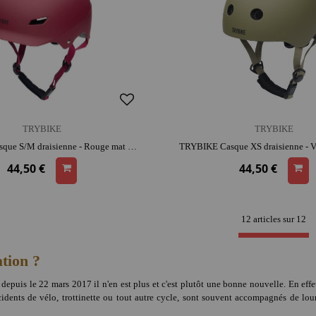
TRYBIKE
TRYBIKE
TRYBIKE Casque S/M draisienne - Rouge mat | dès 3 ans | look rétro | adapté aux petites têtes | apprentissage de l'équilibre
44,50 €
44,50 €
12 articles sur
12
tion ?
 depuis le 22 mars 2017 il n'en est plus et c'est plutôt une bonne nouvelle. En eff
cidents de vélo, trottinette ou tout autre cycle, sont souvent accompagnés de lou