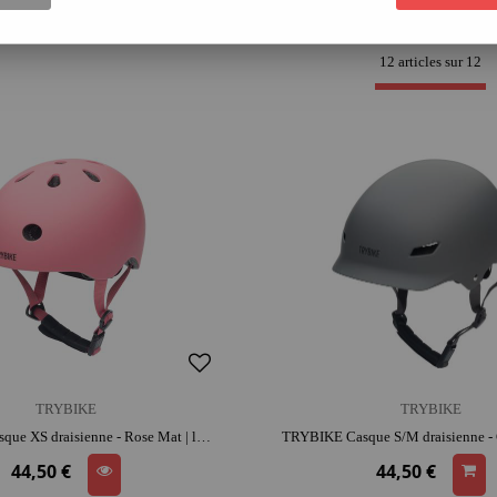
rticle ici sur la prise de tour de tête et les différents casques
adaptés au tour de
12 articles sur
12
TRYBIKE
TRYBIKE
TRYBIKE Casque XS draisienne - Rose Mat | look rétro | adapté aux petites têtes | apprentissage de l'équilibre
44,50 €
44,50 €