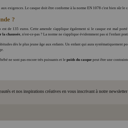
forme aux exigences. Le casque doit être conforme à la norme EN 1078 c'est bien sûr l
ende ?
 est de 135 euros. Cette amende s'applique également si le casque est mal porté
ur la chaussée
, n'est-ce-pas ? La norme ne s'applique évidemment pas si l'enfant prati
habitudes dès le plus jeune âge aux enfants. Un enfant qui aura systématiquement por
ge.
bébé ne sont pas encore très puissants et le
poids du casque
peut être une contraint
tés et nos inspirations créatives en vous inscrivant à notre newsletter