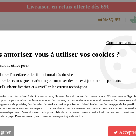
Livraison en relais offerte dès 69€
Départ de notre dépôt avant 14h
|
MARQUES
Continuer sans ac
 autorisez-vous à utiliser vos cookies ?
S CREATIFS
PLEIN AIR
SCIENCE & NATURE
MODE 
 seront utiles pour :
iorer l'interface et les fonctionnalités du site
rer les campagnes marketing et proposer des mises à jour sur nos produits
te sécurité
r l'authentification et surveiller les erreurs techniques
Il est important d'apporter toute la sécurité possible aux enfants utilisateurs et
okies sont nécessaires à des fins techniques, ils sont donc dispensés de consentement. D'autres, non obligatoi
nfant le plus léger du marché
avec seulement pour le modèle XS parfaitement
és pour la personnalisation des annonces et du contenu, la mesure des annonces et du contenu, la connaissance d
oppement de produits, les données de géolocalisation précises et l'identification par le balayage de l'appareil,
 seulement 240 grammes. Idéal pour les plus jeunes enfants dont la musculature
cès aux informations sur un appareil. Si vous donnez votre consentement, celui-ci sera valable sur l’ensembl
e revedepan.com. Vous disposez de la possibilité de retirer votre consentement à tout moment en cliquant sur l
e de la page. Pour en savoir plus, consulter notre politique de cookie.
sques sont proposés dans les coloris emblématiques de la marque : le rouge, le
igurer
Accepter