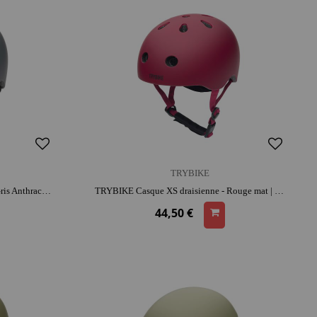
TRYBIKE
TRYBIKE Casque XS draisienne - Gris Anthracite mat | look rétro | adapté aux petites têtes | apprentissage de l'équilibre
TRYBIKE Casque XS draisienne - Rouge mat | look rétro | adapté aux petites têtes | apprentissage de l'équilibre
44,50 €