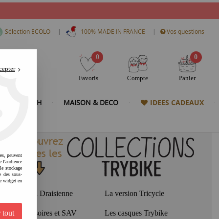
|
|
Sélection ECOLO
100% MADE IN FRANCE
Vos questions
0
0
cepter
Favoris
Compte
Panier
& HIGH TECH
MAISON & DECO
IDEES CADEAUX
res, peuvent
e l'audience
 le stockage
e des sous-
e widget en
La version Draisienne
La version Tricycle
Les accessoires et SAV
Les casques Trybike
 tout