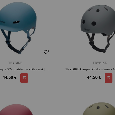
TRYBIKE
TRYBIKE
TRYBIKE Casque S/M draisienne - Bleu mat | dès 3 ans | look rétro | adapté aux petites têtes | apprentissage de l'équilibre
44,50 €
44,50 €