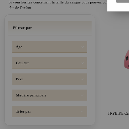
Si vous hésitez concernant la taille du casque vous pouvez consulter notre
a
tête de l'enfant.
Filtrer par
Age
Couleur
Prix
Matière principale
Trier par