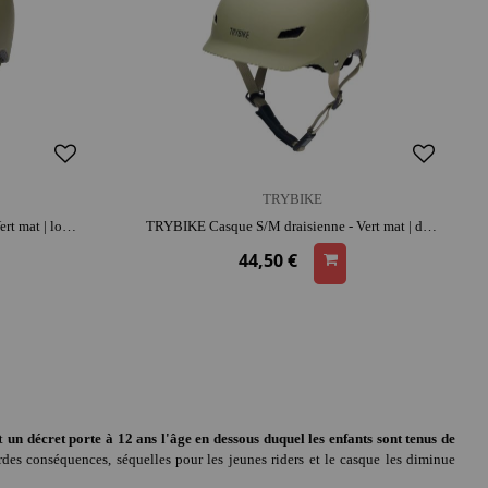
TRYBIKE
TRYBIKE Casque XS draisienne - Vert mat | look rétro | adapté aux petites têtes | apprentissage de l'équilibre
TRYBIKE Casque S/M draisienne - Vert mat | dès 3 ans | look rétro | adapté aux petites têtes | apprentissage de l'équilibre
44,50 €
et
un décret porte à 12 ans l'âge en dessous duquel les enfants sont tenus de
rdes conséquences, séquelles pour les jeunes riders et le casque les diminue