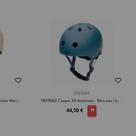
TRYBIKE
TRYBIKE Casque XS draisienne - Crème Mat | look rétro | adapté aux petites têtes | apprentissage de l'équilibre
TRYBIKE Casque XS draisienne - Bleu mat | look rétro | adapté aux petites têtes | apprentissage de l'équilibre
44,50 €