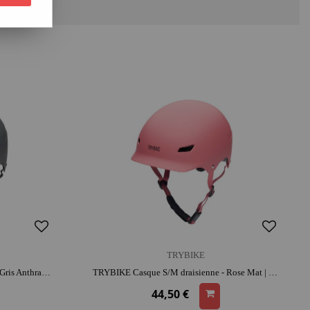
TRYBIKE
TRYBIKE Casque S/M draisienne - Gris Anthracite Mat | look rétro | adapté aux petites têtes | apprentissage de l'équilibre
TRYBIKE Casque S/M draisienne - Rose Mat | look rétro | adapté aux petites têtes | apprentissage de l'équilibre
44,50 €