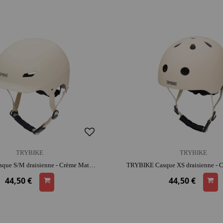
TRYBIKE
TRYBIKE
TRYBIKE Casque S/M draisienne - Crème Mat | look rétro | adapté aux petites têtes | apprentissage de l'équilibre
44,50 €
44,50 €