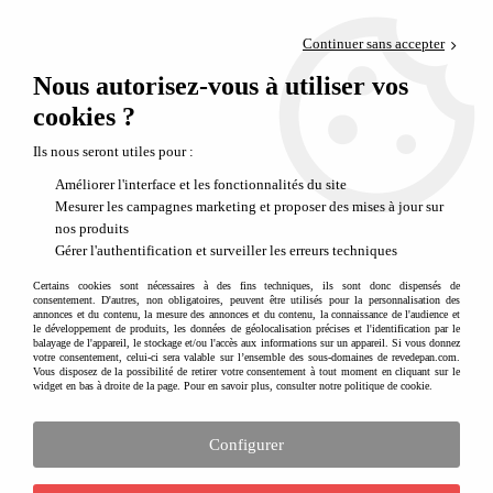
Paiement en 4x sans frais via PayPal
Continuer sans accepter
Livraison en relais offerte dès 69€
Nous autorisez-vous à utiliser vos
0
Départ de notre dépôt avant 14h
cookies ?
Trybike la solide draisienne pour les jeunes enfants
Ils nous seront utiles pour :
La draisienne évolutive la plus solide du
Améliorer l'interface et les fonctionnalités du site
marché
Mesurer les campagnes marketing et proposer des mises à jour sur
nos produits
La
draisienne Trybike
est
une des plus robustes draisiennes acier
du
Gérer l'authentification et surveiller les erreurs techniques
marché. De conception allemande elle apporte solidité, sécurité et durabilité
aux parents qui optent pour cette draisienne. Son petit plus indéniable étant
Certains cookies sont nécessaires à des fins techniques, ils sont donc dispensés de
consentement. D'autres, non obligatoires, peuvent être utilisés pour la personnalisation des
évidemment son aspect
évolutif
avec la possibilité de passer du mode
annonces et du contenu, la mesure des annonces et du contenu, la connaissance de l'audience et
tricycle au mode draisienne en un tour de main. La draisienne dispose d'un
le développement de produits, les données de géolocalisation précises et l'identification par le
cale pieds large et confortable et disposant d'une surface antidérapante
balayage de l'appareil, le stockage et/ou l'accès aux informations sur un appareil. Si vous donnez
votre consentement, celui-ci sera valable sur l’ensemble des sous-domaines de revedepan.com.
permettant à l'enfant de rapidement se sentir à l'aise avec l'équilibre et la
Vous disposez de la possibilité de retirer votre consentement à tout moment en cliquant sur le
technique de la draisienne. C'est une des draisiennes les plus adaptées pour
widget en bas à droite de la page. Pour en savoir plus, consulter notre politique de cookie.
les tout petits,
nous la conseillons dès 15 mois et jusqu'aux 6 ans
de l'enfant
environ en fonction de sa morphologie.
Configurer
Fournie avec des stickers de la marque Trybike pour la personnaliser,
n'hésitez pas à compléter votre draisienne du panier en osier très tendance ou