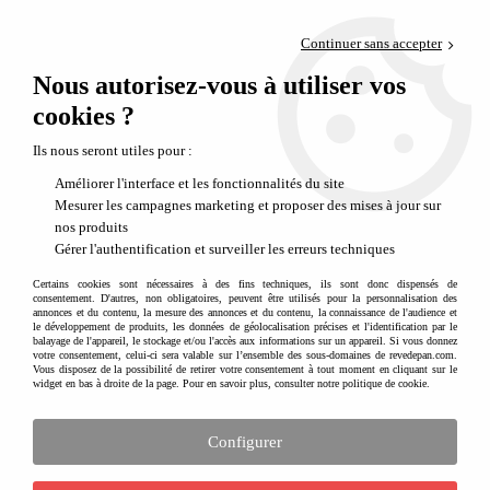
Paiement en 4x sans frais via PayPal
Continuer sans accepter
Livraison en relais offerte dès 69€
Nous autorisez-vous à utiliser vos
0
Départ de notre dépôt avant 14h
cookies ?
Ils nous seront utiles pour :
Améliorer l'interface et les fonctionnalités du site
Mesurer les campagnes marketing et proposer des mises à jour sur
nos produits
Gérer l'authentification et surveiller les erreurs techniques
Certains cookies sont nécessaires à des fins techniques, ils sont donc dispensés de
consentement. D'autres, non obligatoires, peuvent être utilisés pour la personnalisation des
annonces et du contenu, la mesure des annonces et du contenu, la connaissance de l'audience et
le développement de produits, les données de géolocalisation précises et l'identification par le
balayage de l'appareil, le stockage et/ou l'accès aux informations sur un appareil. Si vous donnez
votre consentement, celui-ci sera valable sur l’ensemble des sous-domaines de revedepan.com.
Vous disposez de la possibilité de retirer votre consentement à tout moment en cliquant sur le
widget en bas à droite de la page. Pour en savoir plus, consulter notre politique de cookie.
Configurer