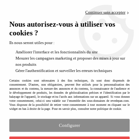
Paiement en 4x sans frais via PayPal
Continuer sans accepter
Livraison en relais offerte dès 69€
Nous autorisez-vous à utiliser vos
0
Départ de notre dépôt avant 14h
cookies ?
Ils nous seront utiles pour :
Améliorer l'interface et les fonctionnalités du site
Mesurer les campagnes marketing et proposer des mises à jour sur
nos produits
Gérer l'authentification et surveiller les erreurs techniques
Certains cookies sont nécessaires à des fins techniques, ils sont donc dispensés de
consentement. D'autres, non obligatoires, peuvent être utilisés pour la personnalisation des
annonces et du contenu, la mesure des annonces et du contenu, la connaissance de l'audience et
le développement de produits, les données de géolocalisation précises et l'identification par le
balayage de l'appareil, le stockage et/ou l'accès aux informations sur un appareil. Si vous donnez
votre consentement, celui-ci sera valable sur l’ensemble des sous-domaines de revedepan.com.
Vous disposez de la possibilité de retirer votre consentement à tout moment en cliquant sur le
widget en bas à droite de la page. Pour en savoir plus, consulter notre politique de cookie.
Configurer