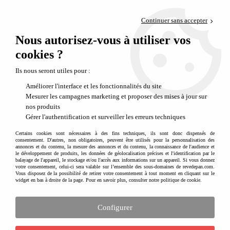
Paiement en 4x sans frais via PayPal
Continuer sans accepter
Livraison en relais offerte dès 69€
Nous autorisez-vous à utiliser vos
0
Départ de notre dépôt avant 14h
cookies ?
Ils nous seront utiles pour :
Améliorer l'interface et les fonctionnalités du site
Mesurer les campagnes marketing et proposer des mises à jour sur
nos produits
Gérer l'authentification et surveiller les erreurs techniques
Certains cookies sont nécessaires à des fins techniques, ils sont donc dispensés de
consentement. D'autres, non obligatoires, peuvent être utilisés pour la personnalisation des
annonces et du contenu, la mesure des annonces et du contenu, la connaissance de l'audience et
le développement de produits, les données de géolocalisation précises et l'identification par le
balayage de l'appareil, le stockage et/ou l'accès aux informations sur un appareil. Si vous donnez
votre consentement, celui-ci sera valable sur l’ensemble des sous-domaines de revedepan.com.
Vous disposez de la possibilité de retirer votre consentement à tout moment en cliquant sur le
widget en bas à droite de la page. Pour en savoir plus, consulter notre politique de cookie.
Configurer