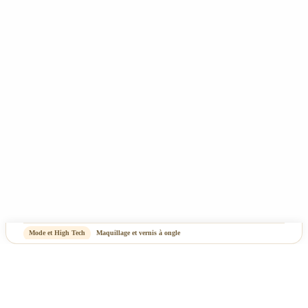
Mentions Légales & Politique de confidentialité
Plan du site
-
OASIS Projet
OASIS Commerce
Mode et High Tech
Maquillage et vernis à ongle