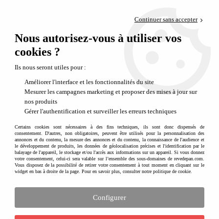
Paiement en 4x sans frais via PayPal
Continuer sans accepter
Livraison en relais offerte dès 69€
Nous autorisez-vous à utiliser vos
0
Départ de notre dépôt avant 14h
cookies ?
Ils nous seront utiles pour :
Améliorer l'interface et les fonctionnalités du site
Mesurer les campagnes marketing et proposer des mises à jour sur
nos produits
Gérer l'authentification et surveiller les erreurs techniques
Certains cookies sont nécessaires à des fins techniques, ils sont donc dispensés de
consentement. D'autres, non obligatoires, peuvent être utilisés pour la personnalisation des
annonces et du contenu, la mesure des annonces et du contenu, la connaissance de l'audience et
le développement de produits, les données de géolocalisation précises et l'identification par le
balayage de l'appareil, le stockage et/ou l'accès aux informations sur un appareil. Si vous donnez
votre consentement, celui-ci sera valable sur l’ensemble des sous-domaines de revedepan.com.
Vous disposez de la possibilité de retirer votre consentement à tout moment en cliquant sur le
widget en bas à droite de la page. Pour en savoir plus, consulter notre politique de cookie.
Configurer