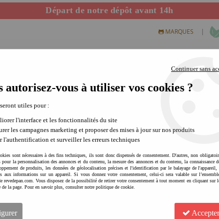
Départ de notre dépôt avant 14h
|
MARQUES
Continuer sans ac
 autorisez-vous à utiliser vos cookies ?
S CREATIFS
PLEIN AIR
SCIENCE & NATURE
MODE 
 seront utiles pour :
iorer l'interface et les fonctionnalités du site
rer les campagnes marketing et proposer des mises à jour sur nos produits
r l'authentification et surveiller les erreurs techniques
okies sont nécessaires à des fins techniques, ils sont donc dispensés de consentement. D'autres, non obligatoi
és pour la personnalisation des annonces et du contenu, la mesure des annonces et du contenu, la connaissance d
oppement de produits, les données de géolocalisation précises et l'identification par le balayage de l'appareil,
cès aux informations sur un appareil. Si vous donnez votre consentement, celui-ci sera valable sur l’ensembl
e revedepan.com. Vous disposez de la possibilité de retirer votre consentement à tout moment en cliquant sur l
NAMAKI Mascara Cheveux - 
e de la page. Pour en savoir plus, consulter notre politique de cookie.
Soyez le premier à donner votre avis !
igurer
Accepter