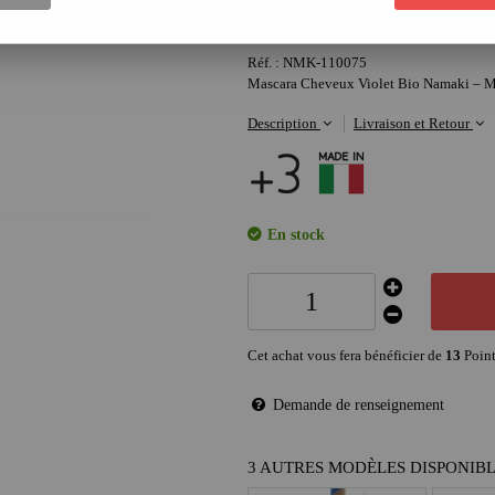
13
,
70
€
Réf. :
NMK-110075
Mascara Cheveux Violet Bio Namaki – Mè
Description
Livraison et Retour
En stock
Cet achat vous fera bénéficier de
13
Point
Demande de renseignement
3 AUTRES MODÈLES DISPONIB