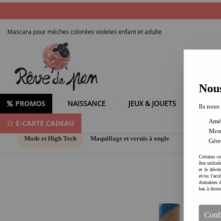
Mascara pour mèches colorées violetes enfant et adulte
Nous
PROMOS
NAISSANCE
JEUX & JOUETS
LOISIR
Ils nous
Amél
E-CARTE CADEAU
Mesu
Mode et High Tech
Maquillage et vernis à ongle
Gére
Certains co
être utilis
et le dével
et/ou l'ac
domaines d
bas à droit
Conf