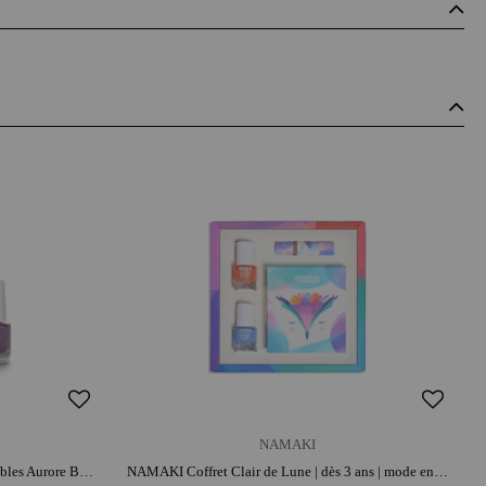
NAMAKI
NAMAKI Coffret 3 Vernis à ongle pelables Aurore Boréale | dès 3 ans | mode enfant
NAMAKI Coffret Clair de Lune | dès 3 ans | mode enfant