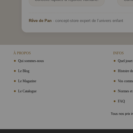
Rêve de Pan
· concept-store expert de l’univers enfant
À PROPOS
INFOS
Qui sommes-nous
Quel jouet 
Le Blog
Histoire de
Le Magazine
Vos comma
Le Catalogue
Normes et 
FAQ
Tous nos prix i