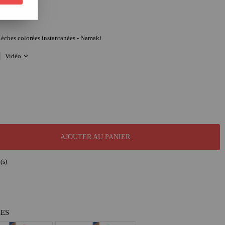
ches colorées instantanées - Namaki
Vidéo
AJOUTER AU PANIER
(s)
LES