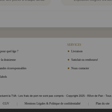
SERVICES
pour quel âge ?
Livraison
 la draisienne
Satisfait ou remboursé
ndes écoresponsables
Nous contacter
labels
ncluent la TVA - Les frais de port ne sont pas compris - Copyright 2025 - Rêve de Pan - Tous
|
|
CGV
Mentions Légales & Politique de confidentialité
Plan du site