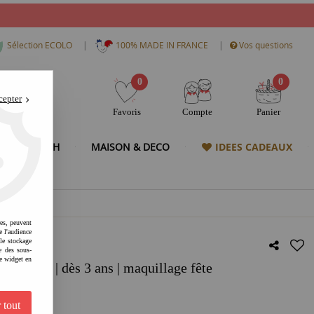
|
|
Sélection ECOLO
100% MADE IN FRANCE
Vos questions
0
0
cepter
Favoris
Compte
Panier
& HIGH TECH
MAISON & DECO
IDEES CADEAUX
res, peuvent
e l'audience
 le stockage
e des sous-
e widget en
Violet | dès 3 ans | maquillage fête
 tout