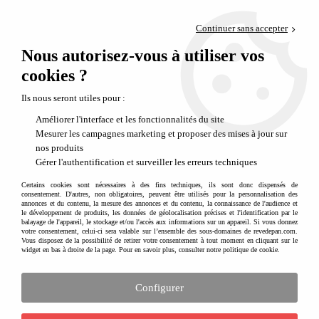
Paiement en 4x sans frais via PayPal
Continuer sans accepter
Livraison en relais offerte dès 69€
Nous autorisez-vous à utiliser vos
0
Départ de notre dépôt avant 14h
cookies ?
Une déco propice à la lecture
Ils nous seront utiles pour :
Améliorer l'interface et les fonctionnalités du site
Mesurer les campagnes marketing et proposer des mises à jour sur
nos produits
Gérer l'authentification et surveiller les erreurs techniques
Certains cookies sont nécessaires à des fins techniques, ils sont donc dispensés de
consentement. D'autres, non obligatoires, peuvent être utilisés pour la personnalisation des
annonces et du contenu, la mesure des annonces et du contenu, la connaissance de l'audience et
le développement de produits, les données de géolocalisation précises et l'identification par le
balayage de l'appareil, le stockage et/ou l'accès aux informations sur un appareil. Si vous donnez
votre consentement, celui-ci sera valable sur l’ensemble des sous-domaines de revedepan.com.
Vous disposez de la possibilité de retirer votre consentement à tout moment en cliquant sur le
widget en bas à droite de la page. Pour en savoir plus, consulter notre politique de cookie.
Configurer