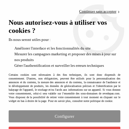
Paiement en 4x sans frais via PayPal
Continuer sans accepter
Livraison en relais offerte dès 69€
Nous autorisez-vous à utiliser vos
0
Départ de notre dépôt avant 14h
cookies ?
Ils nous seront utiles pour :
Améliorer l'interface et les fonctionnalités du site
Mesurer les campagnes marketing et proposer des mises à jour sur
nos produits
Gérer l'authentification et surveiller les erreurs techniques
Certains cookies sont nécessaires à des fins techniques, ils sont donc dispensés de
consentement. D'autres, non obligatoires, peuvent être utilisés pour la personnalisation des
annonces et du contenu, la mesure des annonces et du contenu, la connaissance de l'audience et
le développement de produits, les données de géolocalisation précises et l'identification par le
balayage de l'appareil, le stockage et/ou l'accès aux informations sur un appareil. Si vous donnez
votre consentement, celui-ci sera valable sur l’ensemble des sous-domaines de revedepan.com.
Vous disposez de la possibilité de retirer votre consentement à tout moment en cliquant sur le
widget en bas à droite de la page. Pour en savoir plus, consulter notre politique de cookie.
Configurer