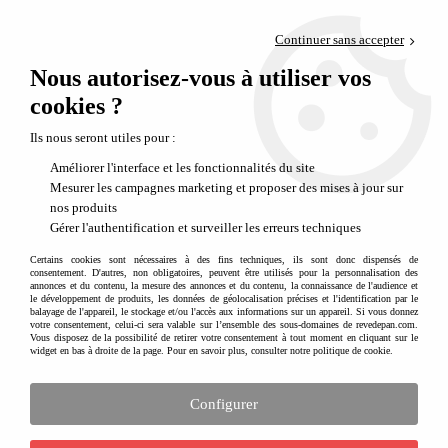
Paiement en 4x sans frais via PayPal
Continuer sans accepter
Livraison en relais offerte dès 69€
Nous autorisez-vous à utiliser vos
0
Départ de notre dépôt avant 14h
cookies ?
Occuper un groupe d'enfants
Ils nous seront utiles pour :
Améliorer l'interface et les fonctionnalités du site
Mesurer les campagnes marketing et proposer des mises à jour sur
nos produits
Gérer l'authentification et surveiller les erreurs techniques
Certains cookies sont nécessaires à des fins techniques, ils sont donc dispensés de
consentement. D'autres, non obligatoires, peuvent être utilisés pour la personnalisation des
annonces et du contenu, la mesure des annonces et du contenu, la connaissance de l'audience et
le développement de produits, les données de géolocalisation précises et l'identification par le
balayage de l'appareil, le stockage et/ou l'accès aux informations sur un appareil. Si vous donnez
votre consentement, celui-ci sera valable sur l’ensemble des sous-domaines de revedepan.com.
Vous disposez de la possibilité de retirer votre consentement à tout moment en cliquant sur le
widget en bas à droite de la page. Pour en savoir plus, consulter notre politique de cookie.
Configurer