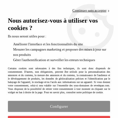
Paiement en 4x sans frais via PayPal
Continuer sans accepter
Livraison en relais offerte dès 69€
Nous autorisez-vous à utiliser vos
0
Départ de notre dépôt avant 14h
cookies ?
Ils nous seront utiles pour :
Améliorer l'interface et les fonctionnalités du site
Mesurer les campagnes marketing et proposer des mises à jour sur
nos produits
Gérer l'authentification et surveiller les erreurs techniques
Certains cookies sont nécessaires à des fins techniques, ils sont donc dispensés de
consentement. D'autres, non obligatoires, peuvent être utilisés pour la personnalisation des
annonces et du contenu, la mesure des annonces et du contenu, la connaissance de l'audience et
le développement de produits, les données de géolocalisation précises et l'identification par le
balayage de l'appareil, le stockage et/ou l'accès aux informations sur un appareil. Si vous donnez
votre consentement, celui-ci sera valable sur l’ensemble des sous-domaines de revedepan.com.
Vous disposez de la possibilité de retirer votre consentement à tout moment en cliquant sur le
widget en bas à droite de la page. Pour en savoir plus, consulter notre politique de cookie.
Configurer