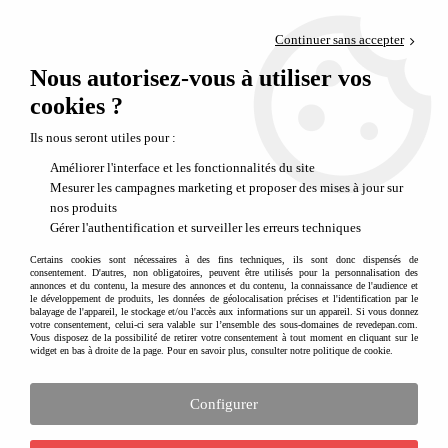
Paiement en 4x sans frais via PayPal
Continuer sans accepter
Livraison en relais offerte dès 69€
Nous autorisez-vous à utiliser vos
0
Départ de notre dépôt avant 14h
cookies ?
Ils nous seront utiles pour :
Améliorer l'interface et les fonctionnalités du site
Mesurer les campagnes marketing et proposer des mises à jour sur
nos produits
Gérer l'authentification et surveiller les erreurs techniques
Certains cookies sont nécessaires à des fins techniques, ils sont donc dispensés de
consentement. D'autres, non obligatoires, peuvent être utilisés pour la personnalisation des
annonces et du contenu, la mesure des annonces et du contenu, la connaissance de l'audience et
le développement de produits, les données de géolocalisation précises et l'identification par le
balayage de l'appareil, le stockage et/ou l'accès aux informations sur un appareil. Si vous donnez
votre consentement, celui-ci sera valable sur l’ensemble des sous-domaines de revedepan.com.
Vous disposez de la possibilité de retirer votre consentement à tout moment en cliquant sur le
widget en bas à droite de la page. Pour en savoir plus, consulter notre politique de cookie.
Configurer