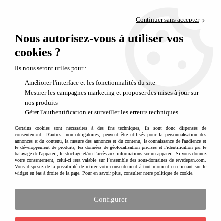
Paiement en 4x sans frais via PayPal
Continuer sans accepter
Livraison en relais offerte dès 69€
Nous autorisez-vous à utiliser vos
0
Départ de notre dépôt avant 14h
cookies ?
Rangez les petits jouets avec le Play and Go Mini !
Ils nous seront utiles pour :
Découvrez la collection Mini Play and
Améliorer l'interface et les fonctionnalités du site
Go
Mesurer les campagnes marketing et proposer des mises à jour sur
nos produits
Après le succès du Tapis sac de rangement Play and Go, la marque belge
Gérer l'authentification et surveiller les erreurs techniques
a décidé de développer une version mini de son
sac de rangement tapis
initialement de 140 cm de diamètre en proposant cette version Mini
Certains cookies sont nécessaires à des fins techniques, ils sont donc dispensés de
consentement. D'autres, non obligatoires, peuvent être utilisés pour la personnalisation des
avec un diamètre de 40 cm de diamètre.
annonces et du contenu, la mesure des annonces et du contenu, la connaissance de l'audience et
le développement de produits, les données de géolocalisation précises et l'identification par le
Ce format est idéal pour les tout petits jouets, les figurines, mais on peut
balayage de l'appareil, le stockage et/ou l'accès aux informations sur un appareil. Si vous donnez
votre consentement, celui-ci sera valable sur l’ensemble des sous-domaines de revedepan.com.
aussi trouver une grande utilité à ce format pour le maquillage : il suffit
Vous disposez de la possibilité de retirer votre consentement à tout moment en cliquant sur le
de mettre tout le maquillage à l'intérieur et on ouvre facilement la
widget en bas à droite de la page. Pour en savoir plus, consulter notre politique de cookie.
galette formée par le sac pour bien repérer chaque produit à l'intérieur,
une fois l'opération finie il suffit de tirer sur la cordelette.
Configurer
Beaucoup d'utilités sont possibles avec cette
version mini du sac de
rangement malin de Play and Go
comme par exemple ranger les