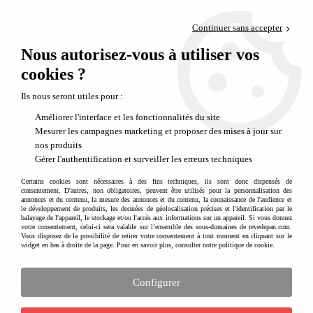
Paiement en 4x sans frais via PayPal
Continuer sans accepter
Livraison en relais offerte dès 69€
Nous autorisez-vous à utiliser vos
0
Départ de notre dépôt avant 14h
cookies ?
Collection de tapis d'éveil et sac à langer Soft Play and Go
Ils nous seront utiles pour :
Soft les tapis d'éveil et sac à langer Play and Go
Améliorer l'interface et les fonctionnalités du site
Soft les tapis d'éveil et sac à langer Play and
Mesurer les campagnes marketing et proposer des mises à jour sur
Go
nos produits
Gérer l'authentification et surveiller les erreurs techniques
Play and Go est une marque belge qui a imaginé le concept du tapis de 140
cm de diamètre qui se transforme en un clin d'oeil en un sac de rangement. La
Certains cookies sont nécessaires à des fins techniques, ils sont donc dispensés de
consentement. D'autres, non obligatoires, peuvent être utilisés pour la personnalisation des
version originale est en toile de coton simple. C'est ainsi que Play and Go a
annonces et du contenu, la mesure des annonces et du contenu, la connaissance de l'audience et
décidé de créer
la gamme Soft destiné davantage à l'utilisation avec un
le développement de produits, les données de géolocalisation précises et l'identification par le
balayage de l'appareil, le stockage et/ou l'accès aux informations sur un appareil. Si vous donnez
bébé
. En effet ce n'est plus simplement un tapis de jeu mais un véritable tapis
votre consentement, celui-ci sera valable sur l’ensemble des sous-domaines de revedepan.com.
d'éveil très confortable grâce au rembourrage qui lui confère un moelleux et
Vous disposez de la possibilité de retirer votre consentement à tout moment en cliquant sur le
widget en bas à droite de la page. Pour en savoir plus, consulter notre politique de cookie.
un confort indispensable pour accueillir bébé.
Bébé a donc dorénavant son aire de jeu astucieuse comme ses grands frères et
Configurer
soeurs. Il peut jouer ou se reposer confortablement sur le
grand tapis d'éveil
de 130 cm
de diamètre et une fois le jeu ou le repos terminé il est très facile
Voir plus
de fermer le tapis d'éveil pour en faire un
sac de rangement très pratique