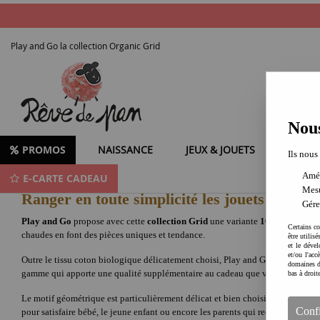
Play and Go la collection Organic Grid
Nous
PROMOS
NAISSANCE
JEUX & JOUETS
LOISIR
Ils nous
Amél
E-CARTE CADEAU
Organic Grid Collection 100 % coton biologique Play and Go
Mesu
Ranger en toute simplicité les jouets des en
Gére
Play and Go
propose avec cette
collection Grid
une variante
100% biologi
Certains co
chaudes en font des pièces uniques et tendance.
être utilis
et le dével
et/ou l'ac
Outre le tissu coton biologique délicatement choisi, Play and Go a aussi appo
domaines d
gamme qui apporte une qualité supplémentaire au cadeau que vous ferez à un 
bas à droit
Le motif géométrique est particulièrement délicat et bien choisi. Encore une 
Conf
pour satisfaire bébé, le jeune enfant ou encore les parents qui recherchent des