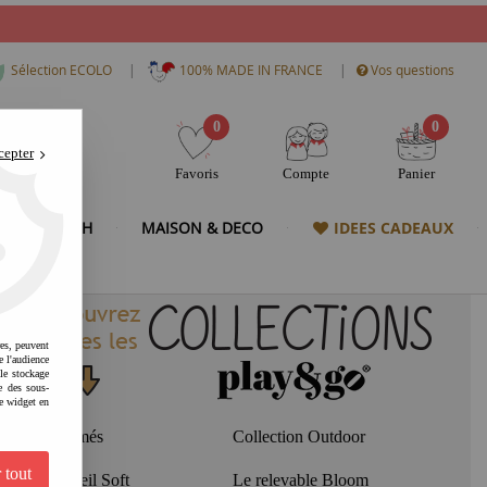
|
|
Sélection ECOLO
100% MADE IN FRANCE
Vos questions
0
0
cepter
Favoris
Compte
Panier
& HIGH TECH
MAISON & DECO
IDEES CADEAUX
res, peuvent
e l'audience
 le stockage
e des sous-
e widget en
Les imprimés
Collection Outdoor
 tout
Tapis d'éveil Soft
Le relevable Bloom