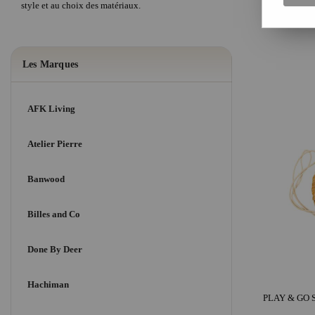
style et au choix des matériaux.
Les Marques
AFK Living
Atelier Pierre
Banwood
Billes and Co
Done By Deer
Hachiman