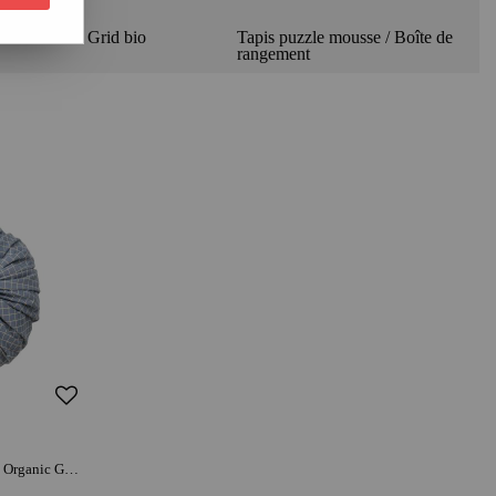
Collection Grid bio
Tapis puzzle mousse / Boîte de
rangement
PLAY & GO Sac rangement / Tapis - Organic Grid Bleu | coton bio | range-jouets malin