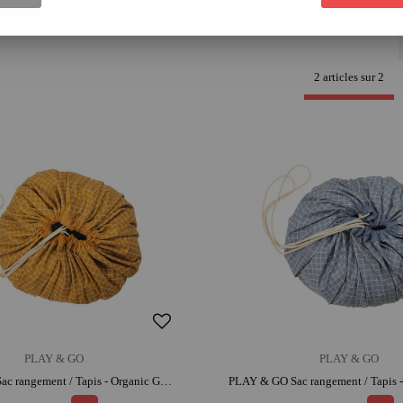
2 articles sur
2
PLAY & GO
PLAY & GO
PLAY & GO Sac rangement / Tapis - Organic Grid Moutarde | coton bio | range-jouets malin