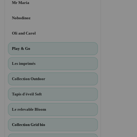
Mr Maria
Nobodinoz
Oli and Carol
Play & Go
Les imprimés
Collection Outdoor
Tapis d'éveil Soft
Le relevable Bloom
Collection Grid bio