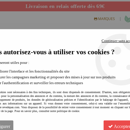
Livraison en relais offerte dès 69€
Départ de notre dépôt avant 14h
|
MARQUES
Continuer sans ac
 autorisez-vous à utiliser vos cookies ?
S CREATIFS
PLEIN AIR
SCIENCE & NATURE
MODE 
 seront utiles pour :
iorer l'interface et les fonctionnalités du site
rer les campagnes marketing et proposer des mises à jour sur nos produits
fants - Organic Grid
r l'authentification et surveiller les erreurs techniques
que
du Tapis sac de rangement emblématique. Son motif délicat et ses couleurs
okies sont nécessaires à des fins techniques, ils sont donc dispensés de consentement. D'autres, non obligatoi
és pour la personnalisation des annonces et du contenu, la mesure des annonces et du contenu, la connaissance d
oppement de produits, les données de géolocalisation précises et l'identification par le balayage de l'appareil,
cès aux informations sur un appareil. Si vous donnez votre consentement, celui-ci sera valable sur l’ensembl
rté une valeur ajoutée indéniable : le packaging particulièrement haut de
e revedepan.com. Vous disposez de la possibilité de retirer votre consentement à tout moment en cliquant sur l
enfant ou un jeune parent.
e de la page. Pour en savoir plus, consulter notre politique de cookie.
raison de craquer pour l'un des astucieux produits de la marque
Play and Go
igurer
Accepter
solutions de rangement
astucieuses, un gain de place mais en veillant à leur