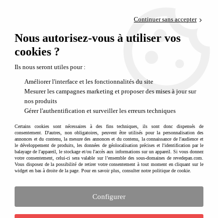
Paiement en 4x sans frais via PayPal
Continuer sans accepter
Livraison en relais offerte dès 69€
Nous autorisez-vous à utiliser vos
0
Départ de notre dépôt avant 14h
cookies ?
Découvrez et observez la nature en jardinant
Ils nous seront utiles pour :
Améliorer l'interface et les fonctionnalités du site
Mesurer les campagnes marketing et proposer des mises à jour sur
nos produits
Gérer l'authentification et surveiller les erreurs techniques
Certains cookies sont nécessaires à des fins techniques, ils sont donc dispensés de
consentement. D'autres, non obligatoires, peuvent être utilisés pour la personnalisation des
annonces et du contenu, la mesure des annonces et du contenu, la connaissance de l'audience et
le développement de produits, les données de géolocalisation précises et l'identification par le
balayage de l'appareil, le stockage et/ou l'accès aux informations sur un appareil. Si vous donnez
votre consentement, celui-ci sera valable sur l’ensemble des sous-domaines de revedepan.com.
Vous disposez de la possibilité de retirer votre consentement à tout moment en cliquant sur le
widget en bas à droite de la page. Pour en savoir plus, consulter notre politique de cookie.
Configurer
Un retour aux sources en toute simplicité avec les coffrets de jardinage
Radis et Capucine.