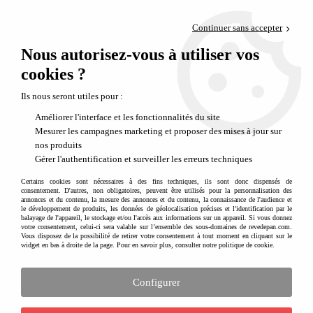
Paiement en 4x sans frais via PayPal
Continuer sans accepter
Livraison en relais offerte dès 69€
Nous autorisez-vous à utiliser vos
0
Départ de notre dépôt avant 14h
cookies ?
Soldes jouets et meubles enfant à découvrir
Ils nous seront utiles pour :
Améliorer l'interface et les fonctionnalités du site
Mesurer les campagnes marketing et proposer des mises à jour sur
nos produits
Gérer l'authentification et surveiller les erreurs techniques
Certains cookies sont nécessaires à des fins techniques, ils sont donc dispensés de
consentement. D'autres, non obligatoires, peuvent être utilisés pour la personnalisation des
annonces et du contenu, la mesure des annonces et du contenu, la connaissance de l'audience et
le développement de produits, les données de géolocalisation précises et l'identification par le
balayage de l'appareil, le stockage et/ou l'accès aux informations sur un appareil. Si vous donnez
votre consentement, celui-ci sera valable sur l’ensemble des sous-domaines de revedepan.com.
Vos articles préférés à -15 %
Vous disposez de la possibilité de retirer votre consentement à tout moment en cliquant sur le
widget en bas à droite de la page. Pour en savoir plus, consulter notre politique de cookie.
Habillez les murs avec style
: une sélection de papiers peints décoratifs
Lilipinso
est proposée à -15 % !
Configurer
Motifs floraux, fonds marins ou carte du monde illustrée : ces créations
transforment une chambre d'enfant en un véritable univers poétique.