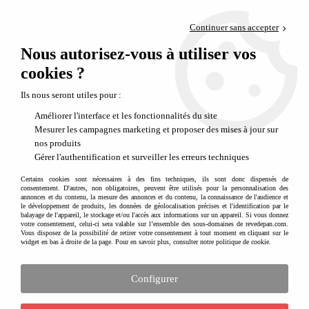
Paiement en 4x sans frais via PayPal
Continuer sans accepter
Livraison en relais offerte dès 69€
Nous autorisez-vous à utiliser vos
0
Départ de notre dépôt avant 14h
cookies ?
Les idées cadeaux sur le thème de l'océan
Ils nous seront utiles pour :
Des cadeaux qui nous font voyager sous
Améliorer l'interface et les fonctionnalités du site
l'océan
Mesurer les campagnes marketing et proposer des mises à jour sur
nos produits
Les océans sont très pollués à cause des déchets rejetés mais aussi affaiblis
Gérer l'authentification et surveiller les erreurs techniques
par les bateaux qui heurtent de nombreux animaux marins. Nous connaissons
tous le carnage que peut faire le plastique sur les animaux et les fonds marins.
Certains cookies sont nécessaires à des fins techniques, ils sont donc dispensés de
consentement. D'autres, non obligatoires, peuvent être utilisés pour la personnalisation des
Offrir des cadeaux sur le thème de l'océan permet de sensibiliser
annonces et du contenu, la mesure des annonces et du contenu, la connaissance de l'audience et
progressivement les enfants, de leur faire découvrir ce monde qui regorge de
le développement de produits, les données de géolocalisation précises et l'identification par le
magnifiques surprises et de leur créer une superbe déco. Inspirez-vous avec
balayage de l'appareil, le stockage et/ou l'accès aux informations sur un appareil. Si vous donnez
votre consentement, celui-ci sera valable sur l’ensemble des sous-domaines de revedepan.com.
les produits dessinés par nos marques coup de coeur, vous allez craquer !
Vous disposez de la possibilité de retirer votre consentement à tout moment en cliquant sur le
widget en bas à droite de la page. Pour en savoir plus, consulter notre politique de cookie.
Configurer