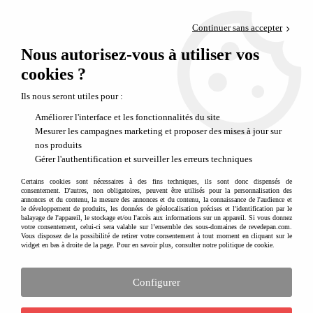
Paiement en 4x sans frais via PayPal
Continuer sans accepter
Livraison en relais offerte dès 69€
Nous autorisez-vous à utiliser vos
0
Départ de notre dépôt avant 14h
cookies ?
Liewood les coffrets cadeaux repas bébé et enfant
Ils nous seront utiles pour :
Liewood une sélection pour le repas de
Améliorer l'interface et les fonctionnalités du site
bébé et les goûters d'enfant
Mesurer les campagnes marketing et proposer des mises à jour sur
nos produits
Liewood propose une sélection originale de
coffrets repas pour bébé
Gérer l'authentification et surveiller les erreurs techniques
ou encore d'articles pour les goûters d'enfant. Les coffrets repas en
silicone sont particulièrement craquant avec des formes de chat, lapin
Certains cookies sont nécessaires à des fins techniques, ils sont donc dispensés de
consentement. D'autres, non obligatoires, peuvent être utilisés pour la personnalisation des
ou encore d'ours. Nous apprécions tout spécialement les coffrets
annonces et du contenu, la mesure des annonces et du contenu, la connaissance de l'audience et
composés de la cuillère ergonomique idéale pour les premières
le développement de produits, les données de géolocalisation précises et l'identification par le
bouchées de bébé. Liewood est un parfait allié à la diversification
balayage de l'appareil, le stockage et/ou l'accès aux informations sur un appareil. Si vous donnez
votre consentement, celui-ci sera valable sur l’ensemble des sous-domaines de revedepan.com.
alimentaire de bébé.
Vous disposez de la possibilité de retirer votre consentement à tout moment en cliquant sur le
widget en bas à droite de la page. Pour en savoir plus, consulter notre politique de cookie.
Mais si Liewood accompagne parfaitement les bébés pour leurs
premiers repas, la marque n'est pas en reste quand il s'agit
Configurer
d'accompagner les enfants notamment pour les
pique-niques
ou
goûters
d'anniversaire
avec notamment les g
ourdes isothermes
, les verres
translucides ou encore les
boites à goûter
.