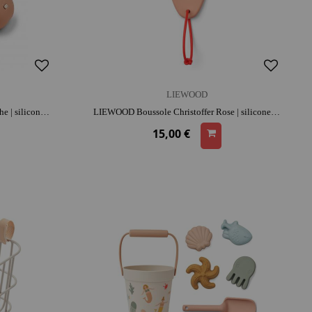
LIEWOOD
LIEWOOD Talkie-walkie Nael - Pêche | silicone | dès 3 ans | activité plein air | esprit d'équipe | parfait pour les sorties
LIEWOOD Boussole Christoffer Rose | silicone | dès 6 ans | activité plein air
15,00 €