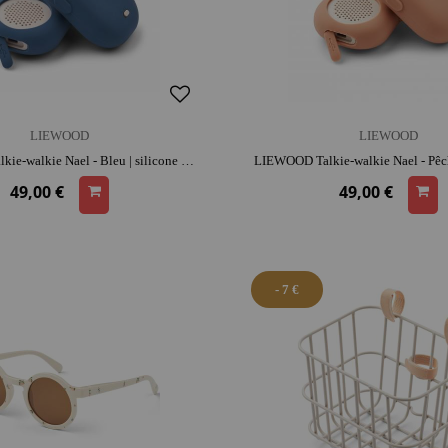
LIEWOOD
LIEWOOD
LIEWOOD Talkie-walkie Nael - Bleu | silicone | dès 3 ans | activité plein air | esprit d'équipe | parfait pour les sorties
49,00 €
49,00 €
- 7 €