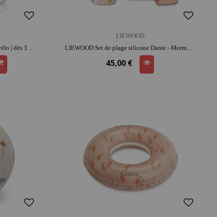
LIEWOOD
LIEWOOD Panier aluminium pour vélo | dès 3 ans | apprentissage équilibre | activité plein air
LIEWOOD Set de plage silicone Dante - Mermaid Beach | silicone | activité plein air | imagination | jeu de plage
45,00 €