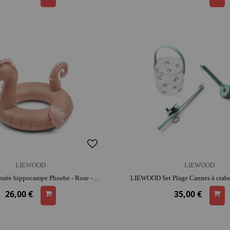
LIEWOOD
LIEWOOD
LIEWOOD Bouée hippocampe Phoebe - Rose - 54 cm | dès 2 ans | activité plein air | facile à transporter | jeu de plage
26,00 €
35,00 €