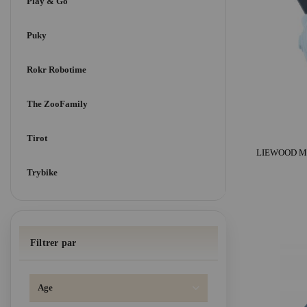
Play & Go
Puky
Rokr Robotime
The ZooFamily
Tirot
Trybike
Filtrer par
Age