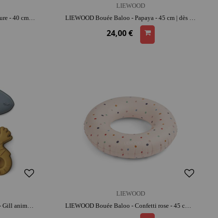
LIEWOOD
LIEWOOD Ballon Mitch - Sea creature - 40 cm | activité plein air | adresse et coordination | léger, facile à lancer
LIEWOOD Bouée Baloo - Papaya - 45 cm | dès 1 an | activité plein air | facile à transporter | jeu de plage
24,00 €
LIEWOOD
LIEWOOD Lot de 4 moules à sable - Gill animaux de la mer Sandy | silicone | activité plein air | imagination | jeu de plage
LIEWOOD Bouée Baloo - Confetti rose - 45 cm | dès 1 an | activité plein air | facile à transporter | jeu de plage