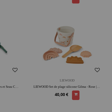
LIEWOOD
LIEWOOD Set Plage Cannes à crabes et Seau Cora - Vert | dès 3 ans | activité plein air | imagination | jeu de plage
LIEWOOD Set de plage silicone Gilma - Rose | silicone | activité plein air | imagination | jeu de plage
40,00 €