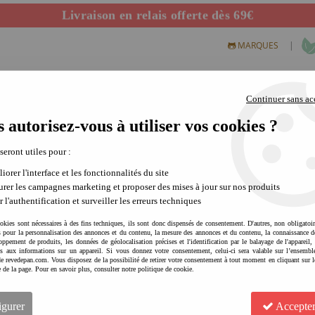
Livraison en relais offerte dès 69€
Départ de notre dépôt avant 14h
|
MARQUES
Continuer sans ac
 autorisez-vous à utiliser vos cookies ?
S CREATIFS
PLEIN AIR
SCIENCE & NATURE
MODE 
 seront utiles pour :
iorer l'interface et les fonctionnalités du site
rer les campagnes marketing et proposer des mises à jour sur nos produits
r l'authentification et surveiller les erreurs techniques
éveil et coffrets repas en silicone. Dans ses dernières collections Liewood a
okies sont nécessaires à des fins techniques, ils sont donc dispensés de consentement. D'autres, non obligatoi
ose des
jouets en bois
pour les activités dans les jardins, les parcs comme le golf,
és pour la personnalisation des annonces et du contenu, la mesure des annonces et du contenu, la connaissance d
oppement de produits, les données de géolocalisation précises et l'identification par le balayage de l'appareil,
cès aux informations sur un appareil. Si vous donnez votre consentement, celui-ci sera valable sur l’ensembl
e revedepan.com. Vous disposez de la possibilité de retirer votre consentement à tout moment en cliquant sur l
d modèle aux allures délicieusement vintage. Votre chouchou cette année est
e de la page. Pour en savoir plus, consulter notre politique de cookie.
cone
composés d'un seau, d'une pelle et de moules à sables très amusants.
igurer
Accepter
pour cela nous disons : "Merci Liewood !"