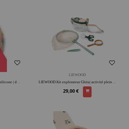
LIEWOOD
LIEWOOD Montre Sussi Pastèque | silicone | dès 4 ans | jouet éducatif
LIEWOOD Kit explorateur Ghita| activité plein air [ développe observation et curiosité
29,00 €