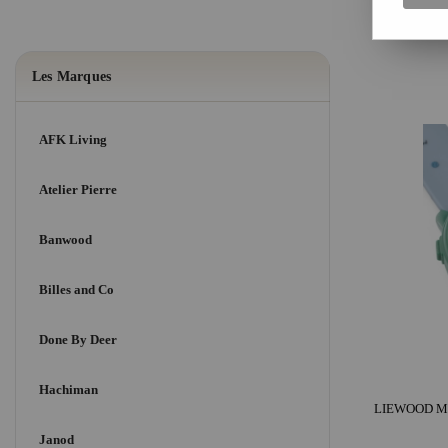
Les Marques
AFK Living
Atelier Pierre
Banwood
Billes and Co
Done By Deer
Hachiman
Janod