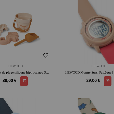
LIEWOOD
LIEWOOD
LIEWOOD Set de plage silicone hippocampe Seahorse - Rose | silicone | activité plein air | imagination | jeu de plage
30,00 €
29,00 €