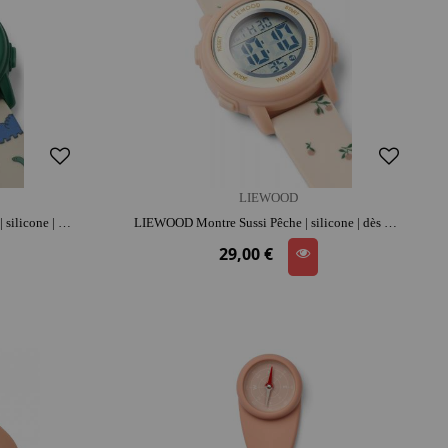
LIEWOOD
LIEWOOD Montre Sussi Dinosaure | silicone | dès 4 ans | jouet éducatif
LIEWOOD Montre Sussi Pêche | silicone | dès 4 ans | jouet éducatif
29,00 €