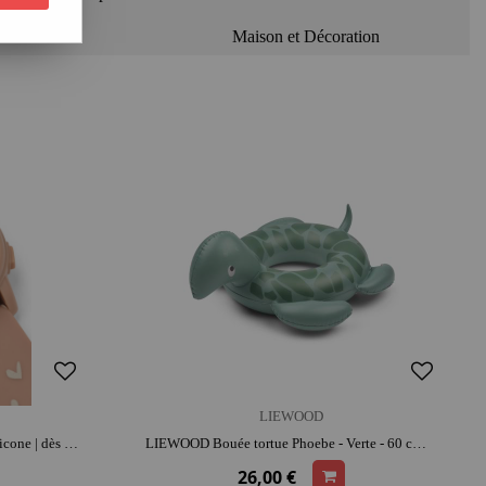
Plein air
Maison et Décoration
LIEWOOD
LIEWOOD Montre Sussi Coeurs| silicone | dès 4 ans | jouet éducatif
LIEWOOD Bouée tortue Phoebe - Verte - 60 cm | dès 3 ans | activité plein air | facile à transporter | jeu de plage
26,00 €