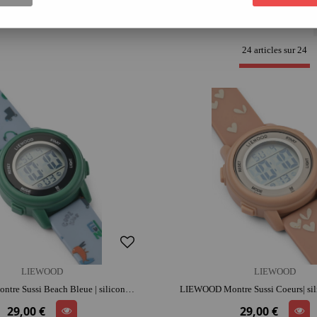
24 articles sur
24
LIEWOOD
LIEWOOD
LIEWOOD Montre Sussi Beach Bleue | silicone | dès 4 ans | jouet éducatif
29,00 €
29,00 €