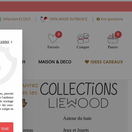
|
|
Sélection ECOLO
100% MADE IN FRANCE
Vos questions
0
0
cepter
Favoris
Compte
Panier
& HIGH TECH
MAISON & DECO
IDEES CADEAUX
res, peuvent
e l'audience
 le stockage
e des sous-
e widget en
Naissance
Autour du bain
 tout
Autour du repas
Jeux et Jouets