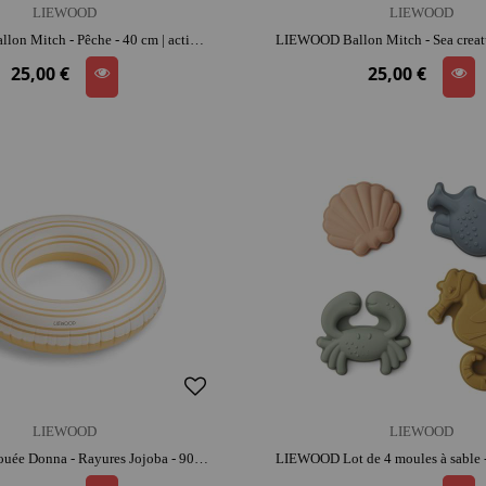
LIEWOOD
LIEWOOD
LIEWOOD Ballon Mitch - Pêche - 40 cm | activité plein air | adresse et coordination | léger, facile à lancer
25,00 €
25,00 €
LIEWOOD
LIEWOOD
LIEWOOD Bouée Donna - Rayures Jojoba - 90 cm | dès 3 ans | activité plein air | facile à transporter | jeu de plage