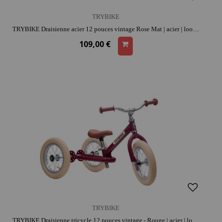
TRYBIKE
TRYBIKE Draisienne acier 12 pouces vintage Rose Mat | acier | look rétro | apprentissage de l'équilibre
109,00 €
TRYBIKE
TRYBIKE Draisienne tricycle 12 pouces vintage - Rouge | acier | look rétro | coordination et confiance