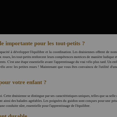
le importante pour les tout-petits ?
capacité à développer l'équilibre et la coordination. Les draisiennes offrent de n
ux roues, les tout-petits renforcent leurs compétences motrices de manière ludique et
ts. C'est une étape essentielle avant l'apprentissage du vrai vélo plus tard. Un enfa
vélo avec les petites roues ! Maintenant que vous êtes convaincu de l'utilité d'un
pour votre enfant ?
. Cette draisienne se distingue par ses caractéristiques uniques, telles que sa selle 
t ainsi des balades agréables. Les poignées du guidon sont conçues pour une prise 
ne conduite sûre, essentielle pour l'apprentissage de l'équilibre.
ent durable