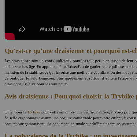
Qu'est-ce qu'une draisienne et pourquoi est-el
Les draisiennes sont un choix judicieux pour les tout-petits en raison de leur 
enfants en bas âge. En apprenant à maîtriser l'art de garder leur équilibre sur de
maintien de la stabilité, ce qui favorise une meilleure coordination des mouvemen
de pratiquer le vélo beaucoup plus rapidement et surtout il évitera l'étape du 
draisienne Trybike pour les tout petits.
Avis draisienne : Pourquoi choisir la Trybike 
Opter pour la
Trybike
pour votre enfant est une décision avisée, et voici pourquoi
Sa selle ergonomique assure une posture confortable pour votre enfant, favorisan
caoutchouc garantissent une adhérence optimale sur différents terrains, assurant u
La polyvalence de la Trybike : un investissem