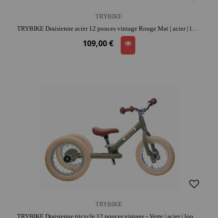
TRYBIKE
TRYBIKE Draisienne acier 12 pouces vintage Rouge Mat | acier | look rétro | apprentissage de l'équilibre
109,00 €
TRYBIKE
TRYBIKE Draisienne tricycle 12 pouces vintage - Verte | acier | look rétro | coordination et confiance