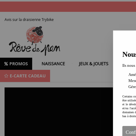
Avis sur la draisienne Trybike
Nous
PROMOS
NAISSANCE
JEUX & JOUETS
LOISIR
Ils nous
Amél
E-CARTE CADEAU
Avis draisienne: Pourquoi la Trybike est-elle la meilleure option pour les tou
Mesu
Gére
Certains co
être utilis
et le dével
et/ou l'ac
domaines d
bas à droit
Conf