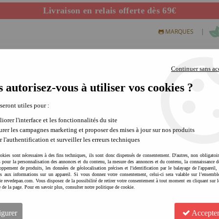
Livraison en relais offerte dès 69€
Départ de notre dépôt avant 14h
|
MARQUES
Continuer sans ac
 autorisez-vous à utiliser vos cookies ?
S CREATIFS
PLEIN AIR
SCIENCE & NATURE
MODE 
 seront utiles pour :
iorer l'interface et les fonctionnalités du site
t-petits ?
rer les campagnes marketing et proposer des mises à jour sur nos produits
r l'authentification et surveiller les erreurs techniques
okies sont nécessaires à des fins techniques, ils sont donc dispensés de consentement. D'autres, non obligatoi
és pour la personnalisation des annonces et du contenu, la mesure des annonces et du contenu, la connaissance d
oppement de produits, les données de géolocalisation précises et l'identification par le balayage de l'appareil,
cès aux informations sur un appareil. Si vous donnez votre consentement, celui-ci sera valable sur l’ensembl
e revedepan.com. Vous disposez de la possibilité de retirer votre consentement à tout moment en cliquant sur l
e de la page. Pour en savoir plus, consulter notre politique de cookie.
igurer
Accepter