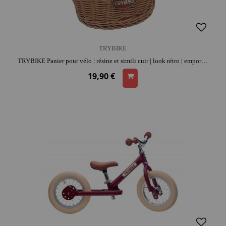
TRYBIKE
TRYBIKE Panier pour vélo | résine et simili cuir | look rétro | emporte goûter et doudou | fixation simple
19,90 €