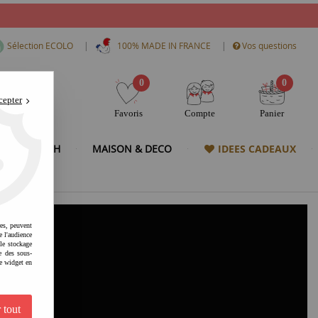
|
|
Sélection ECOLO
100% MADE IN FRANCE
Vos questions
0
0
cepter
Favoris
Compte
Panier
& HIGH TECH
MAISON & DECO
IDEES CADEAUX
res, peuvent
e l'audience
 le stockage
e des sous-
e widget en
 tout