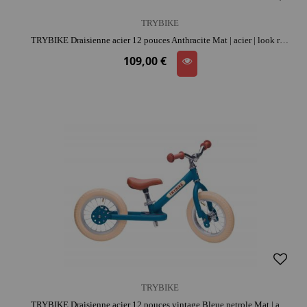
TRYBIKE
TRYBIKE Draisienne acier 12 pouces Anthracite Mat | acier | look rétro | apprentissage de l'équilibre
109,00 €
TRYBIKE
TRYBIKE Draisienne acier 12 pouces vintage Bleue petrole Mat | acier | look rétro | apprentissage de l'équilibre