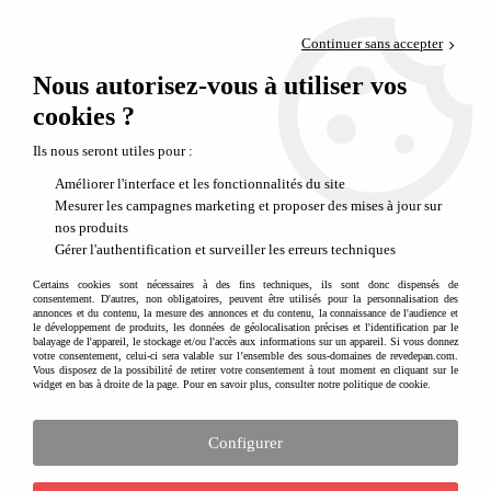
Paiement en 4x sans frais via PayPal
Continuer sans accepter
Livraison en relais offerte dès 69€
Nous autorisez-vous à utiliser vos
0
Départ de notre dépôt avant 14h
cookies ?
Des cadeaux uniques et précieux pour nos enfants
Ils nous seront utiles pour :
Améliorer l'interface et les fonctionnalités du site
Mesurer les campagnes marketing et proposer des mises à jour sur
nos produits
Gérer l'authentification et surveiller les erreurs techniques
Certains cookies sont nécessaires à des fins techniques, ils sont donc dispensés de
consentement. D'autres, non obligatoires, peuvent être utilisés pour la personnalisation des
annonces et du contenu, la mesure des annonces et du contenu, la connaissance de l'audience et
Cadeaux d'exception pour enfant
le développement de produits, les données de géolocalisation précises et l'identification par le
balayage de l'appareil, le stockage et/ou l'accès aux informations sur un appareil. Si vous donnez
Pour gâter au maximum un enfant, laissez vous tenter par un cadeau d'exception, un
votre consentement, celui-ci sera valable sur l’ensemble des sous-domaines de revedepan.com.
Vous disposez de la possibilité de retirer votre consentement à tout moment en cliquant sur le
cadeau unique et grandiose qui marquera à jamais l'anniversaire ou le noël de l'enfant. A
widget en bas à droite de la page. Pour en savoir plus, consulter notre politique de cookie.
offrir seul ou à plusieurs, ces cadeaux de luxe pour enfant sont gages de qualité et
durabilité. Ces jouets ou accessoires pour la chambre d'enfant sont d'une très grande
qualité et dureront dans le temps, ils pourront traverser le temps et se transmettre de
Configurer
Voir plus
génération en génération. Quoi de mieux que d'imaginer un cadeau offert à un enfant et
qu'il conservera toute sa vie pour le faire découvrir plus tard à ses enfants également et