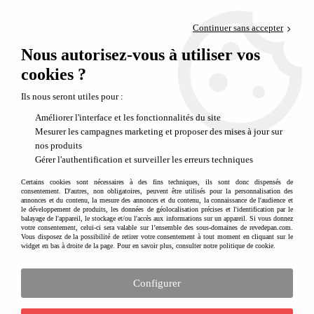
Paiement en 4x sans frais via PayPal
Continuer sans accepter
Livraison en relais offerte dès 69€
Nous autorisez-vous à utiliser vos
0
Départ de notre dépôt avant 14h
cookies ?
Tous nos cadeaux enfant
Ils nous seront utiles pour :
Idées cadeaux par âge et par genre
Améliorer l'interface et les fonctionnalités du site
Mesurer les campagnes marketing et proposer des mises à jour sur
Une mine d'idées cadeaux pour gâter les enfants. Découvrez notres élection coup de coeur
nos produits
et parcourrez nos propositions de
jouets
,
loisirs créatifs
,
jeux de plein air
,
accessoires de
mode
ou
mobilier et décoration de la chambre d'enfant
. Le meilleur de l'univers de
Gérer l'authentification et surveiller les erreurs techniques
l'enfant réunis ici !
Certains cookies sont nécessaires à des fins techniques, ils sont donc dispensés de
consentement. D'autres, non obligatoires, peuvent être utilisés pour la personnalisation des
annonces et du contenu, la mesure des annonces et du contenu, la connaissance de l'audience et
65 articles sur
949
le développement de produits, les données de géolocalisation précises et l'identification par le
balayage de l'appareil, le stockage et/ou l'accès aux informations sur un appareil. Si vous donnez
votre consentement, celui-ci sera valable sur l’ensemble des sous-domaines de revedepan.com.
Vous disposez de la possibilité de retirer votre consentement à tout moment en cliquant sur le
widget en bas à droite de la page. Pour en savoir plus, consulter notre politique de cookie.
Configurer