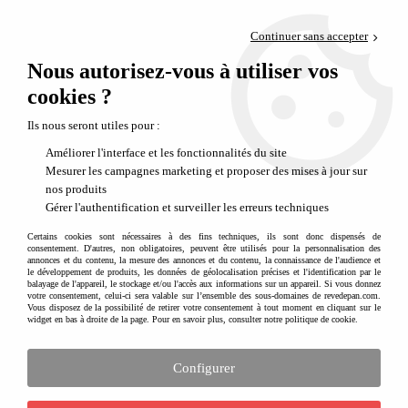
Paiement en 4x sans frais via PayPal
Continuer sans accepter
Livraison en relais offerte dès 69€
Nous autorisez-vous à utiliser vos
0
Départ de notre dépôt avant 14h
cookies ?
Des nouveautés choisies rien que pour vous
Ils nous seront utiles pour :
Des nouveaux produits toutes les semaines
Améliorer l'interface et les fonctionnalités du site
Mesurer les campagnes marketing et proposer des mises à jour sur
nos produits
Gérer l'authentification et surveiller les erreurs techniques
33 articles sur
33
Certains cookies sont nécessaires à des fins techniques, ils sont donc dispensés de
consentement. D'autres, non obligatoires, peuvent être utilisés pour la personnalisation des
annonces et du contenu, la mesure des annonces et du contenu, la connaissance de l'audience et
le développement de produits, les données de géolocalisation précises et l'identification par le
balayage de l'appareil, le stockage et/ou l'accès aux informations sur un appareil. Si vous donnez
votre consentement, celui-ci sera valable sur l’ensemble des sous-domaines de revedepan.com.
Vous disposez de la possibilité de retirer votre consentement à tout moment en cliquant sur le
widget en bas à droite de la page. Pour en savoir plus, consulter notre politique de cookie.
Configurer