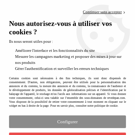
Paiement en 4x sans frais via PayPal
Continuer sans accepter
Livraison en relais offerte dès 69€
Nous autorisez-vous à utiliser vos
0
Départ de notre dépôt avant 14h
cookies ?
Les avantages des tapis d'éveil de la collection soft
Ils nous seront utiles pour :
Les atouts des tapis d'éveil Play and Go Soft
Améliorer l'interface et les fonctionnalités du site
Mesurer les campagnes marketing et proposer des mises à jour sur
Play and Go a fait un carton avec un astucieux tapis sac de rangement adapté aux enfants
nos produits
pour jouer sur le sol sans contact direct avec le carrelage froid et ranger en un tour de
Gérer l'authentification et surveiller les erreurs techniques
main les jouets. Pour s'adapter aux plus petits, ils ont spécialement conçu des tapis
d'éveil et sacs à langer qui répondent aux besoins de bébés et des mamans. On vous
Certains cookies sont nécessaires à des fins techniques, ils sont donc dispensés de
laisse découvrir dans cet article les avantages de ce beau produit.
consentement. D'autres, non obligatoires, peuvent être utilisés pour la personnalisation des
annonces et du contenu, la mesure des annonces et du contenu, la connaissance de l'audience et
le développement de produits, les données de géolocalisation précises et l'identification par le
balayage de l'appareil, le stockage et/ou l'accès aux informations sur un appareil. Si vous donnez
votre consentement, celui-ci sera valable sur l’ensemble des sous-domaines de revedepan.com.
Vous disposez de la possibilité de retirer votre consentement à tout moment en cliquant sur le
widget en bas à droite de la page. Pour en savoir plus, consulter notre politique de cookie.
Configurer