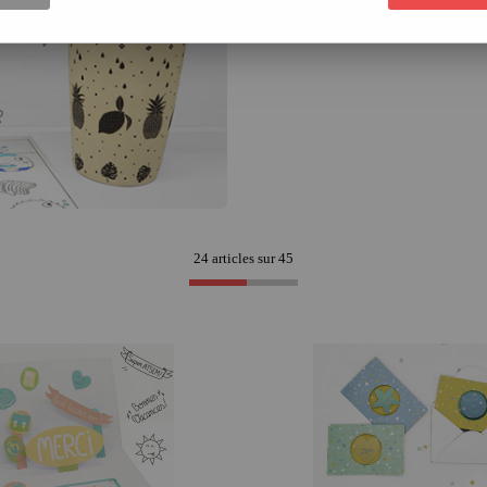
24 articles sur
45