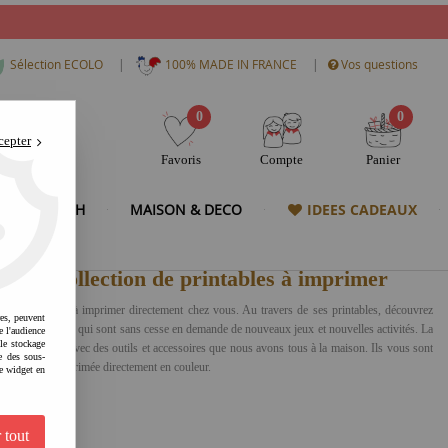
|
|
Sélection ECOLO
100% MADE IN FRANCE
Vos questions
0
0
cepter
Favoris
Compte
Panier
& HIGH TECH
MAISON & DECO
IDEES CADEAUX
ropre collection de printables à imprimer
télécharger et à imprimer directement chez vous. Au travers de ses printables, découvrez
res, peuvent
vertir vos enfants qui sont sans cesse en demande de nouveaux jeux et nouvelles activités. La
e l'audience
 le stockage
es à fabriquer avec des outils et accessoires que nous avons tous à la maison. Ils vous sont
e des sous-
 et l'autre à imprimée directement en couleur.
e widget en
 tout