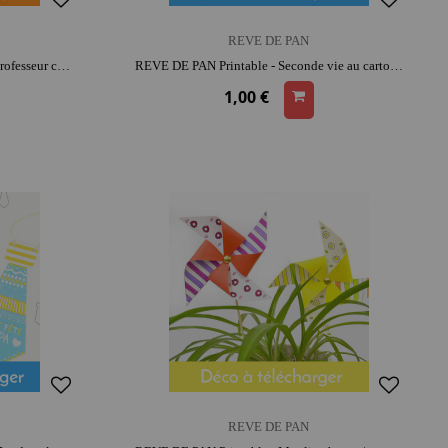
REVE DE PAN
REVE DE PAN Printable - Cadeau professeur connecté | moment créatif apaisant | moment convivial
REVE DE PAN Printable - Seconde vie au carton - Le garage automobile | moment créatif apaisant | histoires et jeu narratif
1,00 €
REVE DE PAN