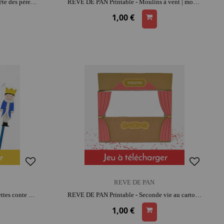
REVE DE PAN Printable - Cravate fête des pères | moment créatif apaisant | moment convivial
REVE DE PAN Printable - Moulins à vent | moment créatif apaisant
1,00 €
REVE DE PAN
REVE DE PAN Printable - Marionnettes conte merveilleux | moment créatif apaisant | histoires et jeu narratif
REVE DE PAN Printable - Seconde vie au carton - Le Théâtre | moment créatif apaisant | histoires et jeu narratif
1,00 €