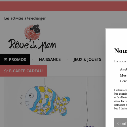
Les activités à télécharger
Nous
PROMOS
NAISSANCE
JEUX & JOUETS
LOISIR
Ils nous
Amél
E-CARTE CADEAU
Produits de la marque REVE DE PAN
Mesu
Gére
Certains co
être utilis
et le dével
et/ou l'ac
domaines d
bas à droit
Conf