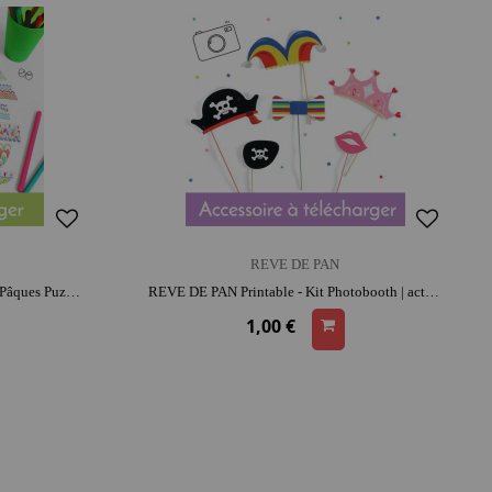
REVE DE PAN
REVE DE PAN Printable - Oeufs de Pâques Puzzle | concentration et repérage spatial
REVE DE PAN Printable - Kit Photobooth | activité créative | moment convivial et intergénérationnel
1,00 €