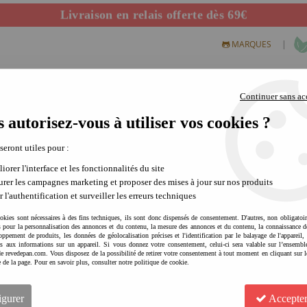
Livraison en relais offerte dès 69€
Départ de notre dépôt avant 14h
|
MARQUES
Continuer sans ac
 autorisez-vous à utiliser vos cookies ?
S CREATIFS
PLEIN AIR
SCIENCE & NATURE
MODE 
 seront utiles pour :
iorer l'interface et les fonctionnalités du site
rer les campagnes marketing et proposer des mises à jour sur nos produits
Rêve de Pan crée sa p
r l'authentification et surveiller les erreurs techniques
Rêve de Pan vous propose des printables à 
okies sont nécessaires à des fins techniques, ils sont donc dispensés de consentement. D'autres, non obligatoi
des activités créatives et amusantes pour di
és pour la personnalisation des annonces et du contenu, la mesure des annonces et du contenu, la connaissance d
oppement de produits, les données de géolocalisation précises et l'identification par le balayage de l'appareil,
marque met l'accent sur des printables simpl
cès aux informations sur un appareil. Si vous donnez votre consentement, celui-ci sera valable sur l’ensembl
proposés sous deux versions, l'une à colorier
e revedepan.com. Vous disposez de la possibilité de retirer votre consentement à tout moment en cliquant sur l
e de la page. Pour en savoir plus, consulter notre politique de cookie.
igurer
Accepter