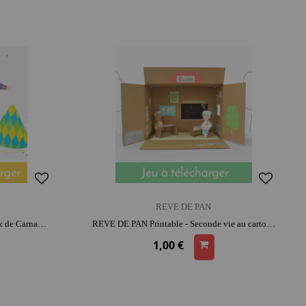
REVE DE PAN
REVE DE PAN Printable - Chapeaux de Carnaval | moment créatif apaisant | activité amusante
REVE DE PAN Printable - Seconde vie au carton - La Classe | moment créatif apaisant | histoires et jeu narratif
1,00 €