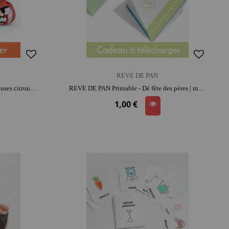
REVE DE PAN
REVE DE PAN Printable - Monstrueuses citrouilles | moment créatif apaisant |
REVE DE PAN Printable - Dé fête des pères | moment créatif apaisant | moment convivial
1,00 €