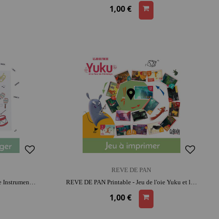
1,00 €
REVE DE PAN
REVE DE PAN Printable - Coloriage Instruments de musique Ernest et Célestine | activité créative | imagination et précision
REVE DE PAN Printable - Jeu de l'oie Yuku et la fleur de l'Himalaya | activité créative | intergénérationnel | réflexion
1,00 €