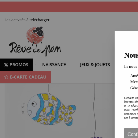
Les activités à télécharger
Nous
PROMOS
NAISSANCE
JEUX & JOUETS
LOISIR
Ils nous
Amél
E-CARTE CADEAU
Produits de la marque REVE DE PAN
Mesu
Gére
Certains co
être utilis
et le dével
et/ou l'ac
domaines d
bas à droit
Conf