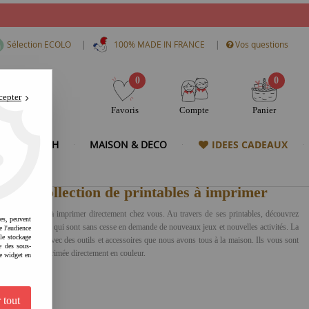
|
|
Sélection ECOLO
100% MADE IN FRANCE
Vos questions
0
0
cepter
Favoris
Compte
Panier
& HIGH TECH
MAISON & DECO
IDEES CADEAUX
ropre collection de printables à imprimer
télécharger et à imprimer directement chez vous. Au travers de ses printables, découvrez
res, peuvent
vertir vos enfants qui sont sans cesse en demande de nouveaux jeux et nouvelles activités. La
e l'audience
 le stockage
es à fabriquer avec des outils et accessoires que nous avons tous à la maison. Ils vous sont
e des sous-
 et l'autre à imprimée directement en couleur.
e widget en
 tout