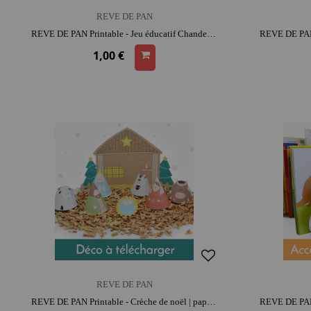
REVE DE PAN
REVE DE PAN Printable - Jeu éducatif Chandeleur | moment convivial et intergénérationnel
1,00 €
REVE DE PAN
REVE DE PAN Printable - Crèche de noël | papier | activité créative | patience et précision | histoires et jeu narratif