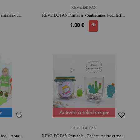
REVE DE PAN
REVE DE PAN Printable - Figurines animaux des bois | activité créative | imagination et précision | histoires et jeu narratif
REVE DE PAN Printable - Sarbacanes à confettis | moment convivial
1,00 €
REVE DE PAN
REVE DE PAN Printable - Match de foot | moment créatif apaisant | imagination et précision
REVE DE PAN Printable - Cadeau maitre et maitresse | moment créatif apaisant