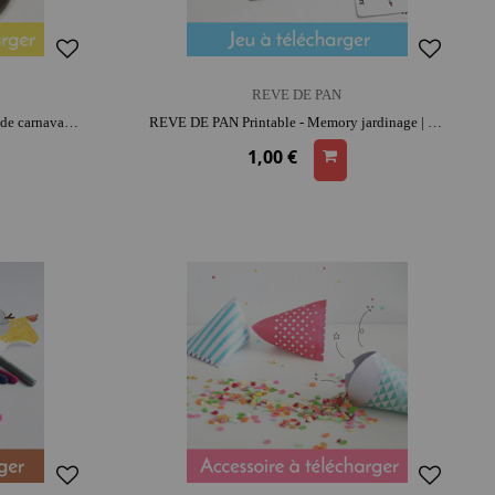
REVE DE PAN
REVE DE PAN Printable - Masques de carnaval | moment créatif apaisant | activité amusante
REVE DE PAN Printable - Memory jardinage | activité créative | intergénérationnel | réflexion et observation
1,00 €