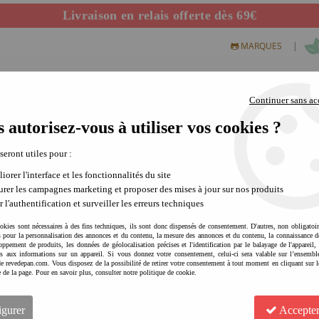
Départ de notre dépôt avant 14h
|
MARQUES
Continuer sans ac
 autorisez-vous à utiliser vos cookies ?
S CREATIFS
PLEIN AIR
SCIENCE & NATURE
MODE 
 seront utiles pour :
iorer l'interface et les fonctionnalités du site
rer les campagnes marketing et proposer des mises à jour sur nos produits
Rêve de Pan crée sa p
r l'authentification et surveiller les erreurs techniques
Rêve de Pan vous propose des printables à 
okies sont nécessaires à des fins techniques, ils sont donc dispensés de consentement. D'autres, non obligatoi
des activités créatives et amusantes pour di
és pour la personnalisation des annonces et du contenu, la mesure des annonces et du contenu, la connaissance d
oppement de produits, les données de géolocalisation précises et l'identification par le balayage de l'appareil,
marque met l'accent sur des printables simpl
cès aux informations sur un appareil. Si vous donnez votre consentement, celui-ci sera valable sur l’ensembl
proposés sous deux versions, l'une à colorier
e revedepan.com. Vous disposez de la possibilité de retirer votre consentement à tout moment en cliquant sur l
e de la page. Pour en savoir plus, consulter notre politique de cookie.
igurer
Accepter