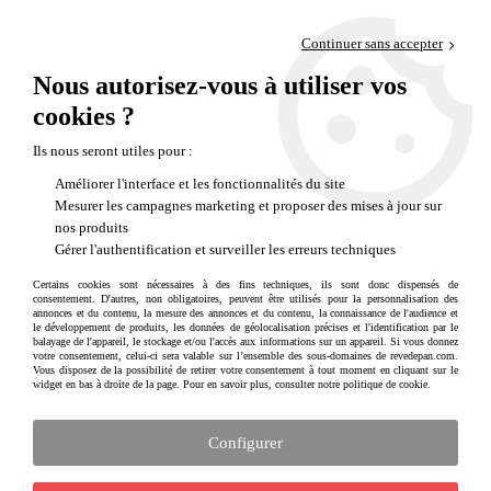
Paiement en 4x sans frais via PayPal
Continuer sans accepter
Livraison en relais offerte dès 69€
Nous autorisez-vous à utiliser vos
0
Départ de notre dépôt avant 14h
cookies ?
Des billes qui émerveillent
Ils nous seront utiles pour :
Améliorer l'interface et les fonctionnalités du site
Mesurer les campagnes marketing et proposer des mises à jour sur
nos produits
Gérer l'authentification et surveiller les erreurs techniques
Certains cookies sont nécessaires à des fins techniques, ils sont donc dispensés de
consentement. D'autres, non obligatoires, peuvent être utilisés pour la personnalisation des
annonces et du contenu, la mesure des annonces et du contenu, la connaissance de l'audience et
le développement de produits, les données de géolocalisation précises et l'identification par le
balayage de l'appareil, le stockage et/ou l'accès aux informations sur un appareil. Si vous donnez
votre consentement, celui-ci sera valable sur l’ensemble des sous-domaines de revedepan.com.
Vous disposez de la possibilité de retirer votre consentement à tout moment en cliquant sur le
widget en bas à droite de la page. Pour en savoir plus, consulter notre politique de cookie.
Configurer
Les coffrets de billes qui émerveillent petits et grands
Billes and Co est une marque qui propose des coffrets de billes classées par univers