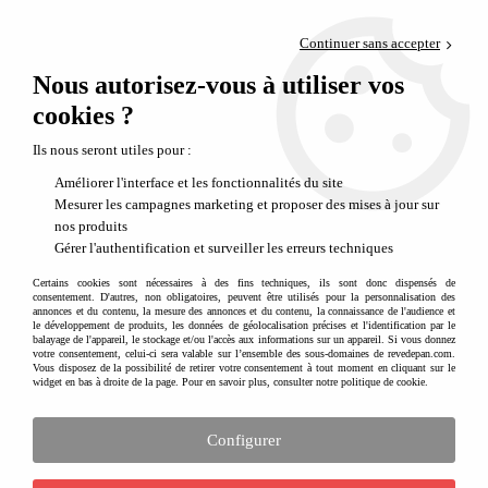
Paiement en 4x sans frais via PayPal
Continuer sans accepter
Livraison en relais offerte dès 69€
Nous autorisez-vous à utiliser vos
0
Départ de notre dépôt avant 14h
cookies ?
Préparer la liste des cadeaux de Noël
Ils nous seront utiles pour :
Améliorer l'interface et les fonctionnalités du site
Mesurer les campagnes marketing et proposer des mises à jour sur
nos produits
Gérer l'authentification et surveiller les erreurs techniques
Certains cookies sont nécessaires à des fins techniques, ils sont donc dispensés de
consentement. D'autres, non obligatoires, peuvent être utilisés pour la personnalisation des
annonces et du contenu, la mesure des annonces et du contenu, la connaissance de l'audience et
le développement de produits, les données de géolocalisation précises et l'identification par le
balayage de l'appareil, le stockage et/ou l'accès aux informations sur un appareil. Si vous donnez
votre consentement, celui-ci sera valable sur l’ensemble des sous-domaines de revedepan.com.
Vous disposez de la possibilité de retirer votre consentement à tout moment en cliquant sur le
widget en bas à droite de la page. Pour en savoir plus, consulter notre politique de cookie.
Configurer