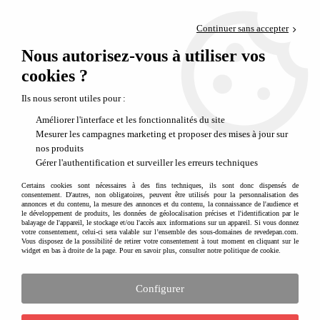
Paiement en 4x sans frais via PayPal
Continuer sans accepter
Livraison en relais offerte dès 69€
Nous autorisez-vous à utiliser vos
0
Départ de notre dépôt avant 14h
cookies ?
Une sélection d'idées cadeaux pour une naissance ou les premiers mois de
Ils nous seront utiles pour :
bébé
Améliorer l'interface et les fonctionnalités du site
Mesurer les campagnes marketing et proposer des mises à jour sur
nos produits
Gérer l'authentification et surveiller les erreurs techniques
Certains cookies sont nécessaires à des fins techniques, ils sont donc dispensés de
consentement. D'autres, non obligatoires, peuvent être utilisés pour la personnalisation des
annonces et du contenu, la mesure des annonces et du contenu, la connaissance de l'audience et
le développement de produits, les données de géolocalisation précises et l'identification par le
balayage de l'appareil, le stockage et/ou l'accès aux informations sur un appareil. Si vous donnez
votre consentement, celui-ci sera valable sur l’ensemble des sous-domaines de revedepan.com.
Vous disposez de la possibilité de retirer votre consentement à tout moment en cliquant sur le
widget en bas à droite de la page. Pour en savoir plus, consulter notre politique de cookie.
Configurer