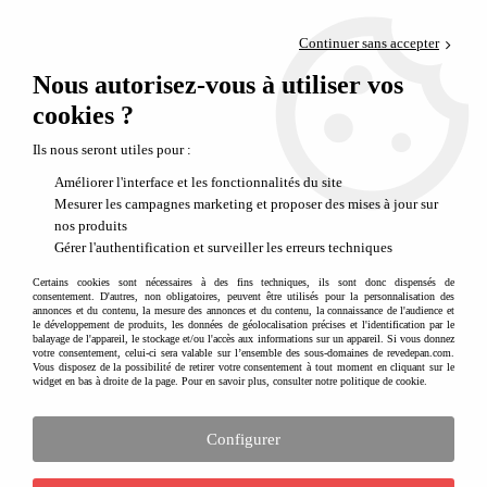
Paiement en 4x sans frais via PayPal
Continuer sans accepter
Livraison en relais offerte dès 69€
Nous autorisez-vous à utiliser vos
0
Départ de notre dépôt avant 14h
cookies ?
Ils nous seront utiles pour :
Améliorer l'interface et les fonctionnalités du site
Mesurer les campagnes marketing et proposer des mises à jour sur
nos produits
Gérer l'authentification et surveiller les erreurs techniques
Certains cookies sont nécessaires à des fins techniques, ils sont donc dispensés de
consentement. D'autres, non obligatoires, peuvent être utilisés pour la personnalisation des
annonces et du contenu, la mesure des annonces et du contenu, la connaissance de l'audience et
le développement de produits, les données de géolocalisation précises et l'identification par le
balayage de l'appareil, le stockage et/ou l'accès aux informations sur un appareil. Si vous donnez
votre consentement, celui-ci sera valable sur l’ensemble des sous-domaines de revedepan.com.
Vous disposez de la possibilité de retirer votre consentement à tout moment en cliquant sur le
widget en bas à droite de la page. Pour en savoir plus, consulter notre politique de cookie.
Configurer