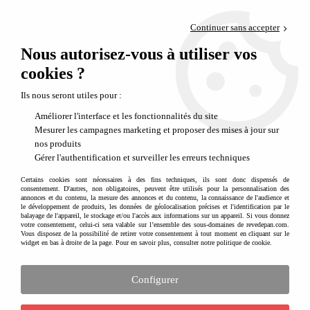
Paiement en 4x sans frais via PayPal
Continuer sans accepter
Livraison en relais offerte dès 69€
Nous autorisez-vous à utiliser vos
0
Départ de notre dépôt avant 14h
cookies ?
Ils nous seront utiles pour :
Améliorer l'interface et les fonctionnalités du site
Mesurer les campagnes marketing et proposer des mises à jour sur
nos produits
Gérer l'authentification et surveiller les erreurs techniques
Certains cookies sont nécessaires à des fins techniques, ils sont donc dispensés de
consentement. D'autres, non obligatoires, peuvent être utilisés pour la personnalisation des
annonces et du contenu, la mesure des annonces et du contenu, la connaissance de l'audience et
le développement de produits, les données de géolocalisation précises et l'identification par le
balayage de l'appareil, le stockage et/ou l'accès aux informations sur un appareil. Si vous donnez
votre consentement, celui-ci sera valable sur l’ensemble des sous-domaines de revedepan.com.
Vous disposez de la possibilité de retirer votre consentement à tout moment en cliquant sur le
widget en bas à droite de la page. Pour en savoir plus, consulter notre politique de cookie.
Configurer