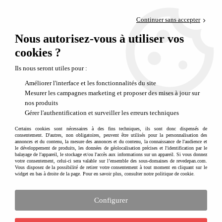
Paiement en 4x sans frais via PayPal
Continuer sans accepter
Livraison en relais offerte dès 69€
Nous autorisez-vous à utiliser vos
0
Départ de notre dépôt avant 14h
cookies ?
Tous nos circuits de voiture qui amusent les enfants
Ils nous seront utiles pour :
Les circuits se réinventent
Améliorer l'interface et les fonctionnalités du site
Mesurer les campagnes marketing et proposer des mises à jour sur
nos produits
Gérer l'authentification et surveiller les erreurs techniques
-30 %
Certains cookies sont nécessaires à des fins techniques, ils sont donc dispensés de
Code promo
consentement. D'autres, non obligatoires, peuvent être utilisés pour la personnalisation des
annonces et du contenu, la mesure des annonces et du contenu, la connaissance de l'audience et
30ALL
le développement de produits, les données de géolocalisation précises et l'identification par le
balayage de l'appareil, le stockage et/ou l'accès aux informations sur un appareil. Si vous donnez
votre consentement, celui-ci sera valable sur l’ensemble des sous-domaines de revedepan.com.
Vous disposez de la possibilité de retirer votre consentement à tout moment en cliquant sur le
widget en bas à droite de la page. Pour en savoir plus, consulter notre politique de cookie.
Configurer