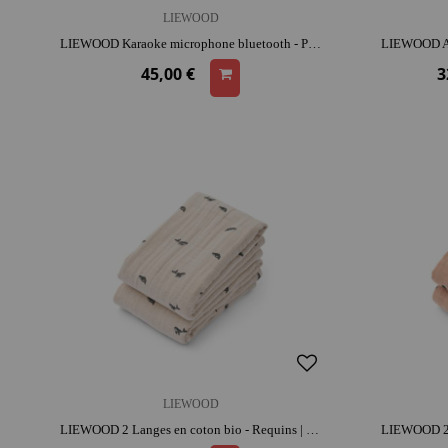
LIEWOOD
LIEWOOD Karaoke microphone bluetooth - Pêche | Dès 3 ans | activité créative | liberté de mouvement | moment convivial
45,00 €
3
LIEWOOD
LIEWOOD 2 Langes en coton bio - Requins | coton | réutilisable