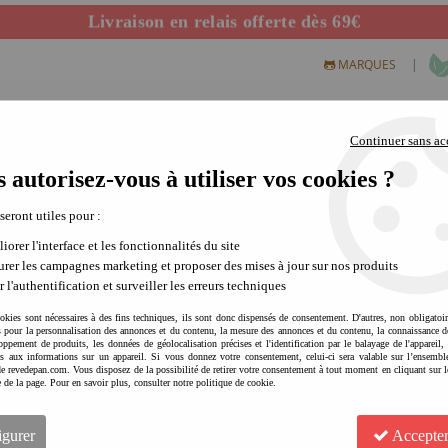
Départ de notre dépôt avant 14h
|
MARQUES
Continuer sans ac
 autorisez-vous à utiliser vos cookies ?
S CREATIFS
PLEIN AIR
SCIENCE & NATURE
MODE 
 seront utiles pour :
iorer l'interface et les fonctionnalités du site
rer les campagnes marketing et proposer des mises à jour sur nos produits
L'univers craquant d
r l'authentification et surveiller les erreurs techniques
Fondée en 2015 par Anne Marie Lie N
okies sont nécessaires à des fins techniques, ils sont donc dispensés de consentement. D'autres, non obligatoi
és pour la personnalisation des annonces et du contenu, la mesure des annonces et du contenu, la connaissance d
L'objectif premier de
Liewood
est, av
oppement de produits, les données de géolocalisation précises et l'identification par le balayage de l'appareil,
fonctionnel aux lignes simples et aux dé
cès aux informations sur un appareil. Si vous donnez votre consentement, celui-ci sera valable sur l’ensembl
e revedepan.com. Vous disposez de la possibilité de retirer votre consentement à tout moment en cliquant sur l
Liewood
, les articles pour la
chambre
e de la page. Pour en savoir plus, consulter notre politique de cookie.
surtout durables en terme d'esthétism
marque. Alors, si vous êtes à la rech
imaginé et conçu avec soin de beaux
c
igurer
Accepter