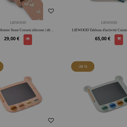
LIEWOOD
LIEWOOD
LIEWOOD Montre Sussi Coeurs| silicone | dès 4 ans | jouet éducatif
29,00 €
65,00 €
-20 %