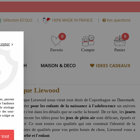
|
|
Sélection ECOLO
100% MADE IN FRANCE
Vos questions
0
0
cepter
Favoris
Compte
Panier
& HIGH TECH
MAISON & DECO
IDEES CADEAUX
e la marque Liewood
ielsen, la marque Liewood nous vient tout droit de Copenhague au Danemark.
res, peuvent
e l'audience
ant tout, de créer
pour les enfants de la naissance à l'adolescence
un univers
 le stockage
tails fins, car c'est dans les détails que se cache la beauté. De ce fait, les
jouets
e des sous-
e widget en
 d'enfant
ou encore les idées pour les
jeux de plein air
sont délicats, épurés et
e et de qualité. Ce sont toutes ces qualités qui ont construit l'identité de la
erche d'accessoires de qualités pour vos petits bouts de chou, Liewood vous a
adeaux pour bébé et l'enfant
.
 tout