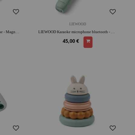
LIEWOOD
LIEWOOD Tableau d'activité Cuisine - Magnus | bois |coordination et réflexion
LIEWOOD Karaoke microphone bluetooth - Vert | Dès 3 ans | activité créative | liberté de mouvement | moment convivial
45,00 €