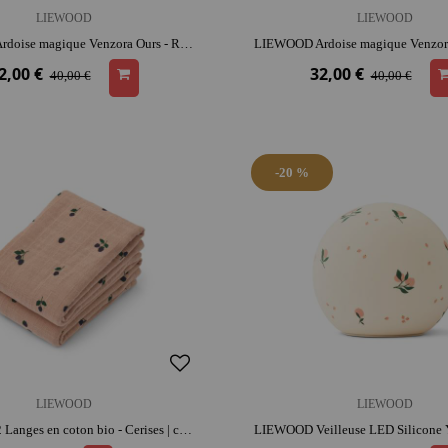
LIEWOOD
LIEWOOD
LIEWOOD Ardoise magique Venzora Ours - Rose | silicone | dès 3 ans | activité créative | imagination et précision
2,00 €
32,00 €
40,00 €
40,00 €
-20 %
LIEWOOD
LIEWOOD
LIEWOOD 2 Langes en coton bio - Cerises | coton | réutilisable