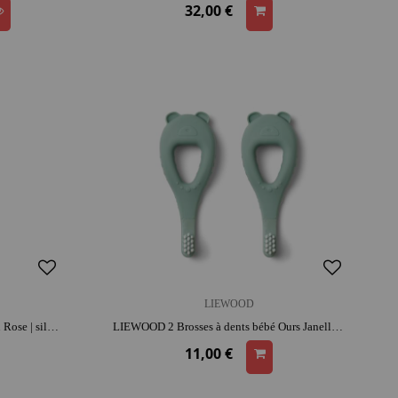
32,00 €
LIEWOOD
LIEWOOD Veilleuse Winston Lapin Rose | silicone | rassure au coucher | lumière douce pour s'endormir
LIEWOOD 2 Brosses à dents bébé Ours Janelle - Vert - Liewood | silicone | entretien facile | 1er âge
11,00 €