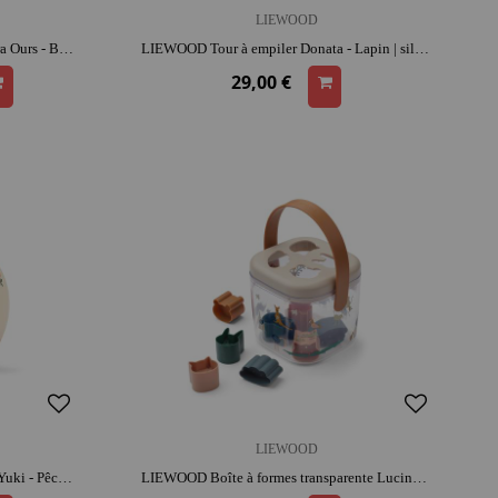
LIEWOOD
LIEWOOD Ardoise magique Venzora Ours - Bleu | silicone | dès 3 ans | activité créative | imagination et précision
LIEWOOD Tour à empiler Donata - Lapin | silicone | dès 12 mois | apprentissage de l'équilibre | coordination
29,00 €
LIEWOOD
LIEWOOD Veilleuse LED Silicone Yuki - Pêche | silicone | rassure au coucher | lumière douce pour s'endormir
LIEWOOD Boîte à formes transparente Lucinda - Multicolore | parfait pour les sorties | coordination et motricité fine