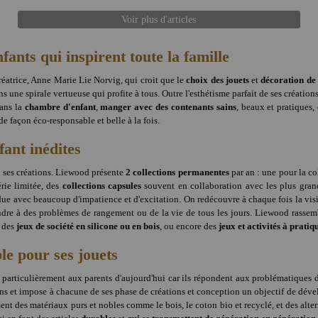
Voir plus d'articles
ants qui inspirent toute la famille
éatrice, Anne Marie Lie Norvig, qui croit que le
choix des jouets
et
décoration de
ns une spirale vertueuse qui profite à tous. Outre l'esthétisme parfait de ses créatio
ans la
chambre d'enfant
,
manger avec des contenants sains
, beaux et pratiques,
 de façon éco-responsable et belle à la fois.
fant inédites
e ses créations. Liewood présente
2 collections permanentes
par an : une pour la c
rie limitée, des
collections capsules
souvent en collaboration avec les plus gran
endue avec beaucoup d'impatience et d'excitation. On redécouvre à chaque fois la v
e à des problèmes de rangement ou de la vie de tous les jours. Liewood rassemble 
n des
jeux de société en silicone ou en bois
, ou encore des
jeux et activités à pratiq
le pour ses jouets
nt particulièrement aux parents d'aujourd'hui car ils répondent aux problématique
ions et impose à chacune de ses phase de créations et conception un objectif de dé
t des matériaux purs et nobles comme le bois, le coton bio et recyclé, et des altern