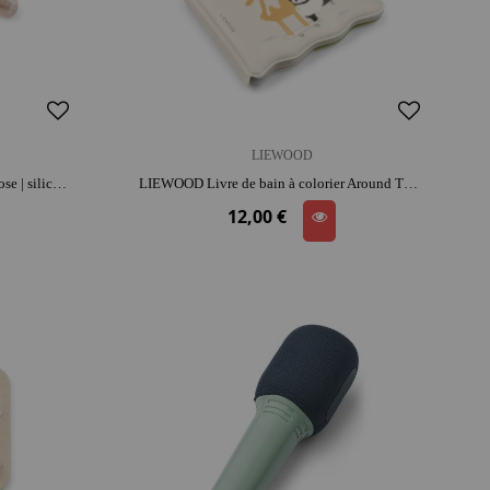
LIEWOOD
LIEWOOD Coffret repas Mileah - Rose | silicone | entretien facile | prise en main facile
LIEWOOD Livre de bain à colorier Around The World Waylon | activité créative | moment détente et complicité
12,00 €