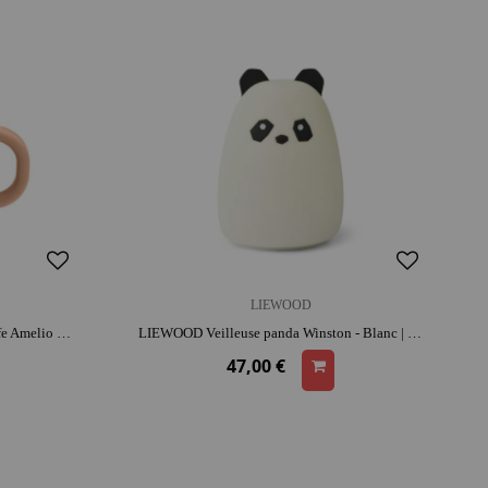
LIEWOOD
LIEWOOD Gobelet tasse à bec Girafe Amelio - Rose | silicone | entretien facile
LIEWOOD Veilleuse panda Winston - Blanc | silicone | dès 3 ans | rassure au coucher | lumière douce pour s'endormir
47,00 €