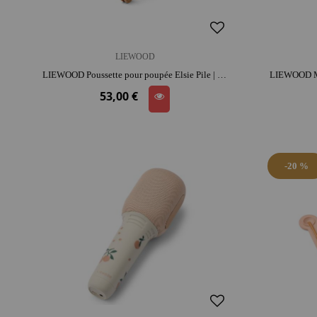
LIEWOOD
LIEWOOD Poussette pour poupée Elsie Pile | acier et coton | stimule l'imagination et le langage | gestes du quotidien
53,00 €
-20 %