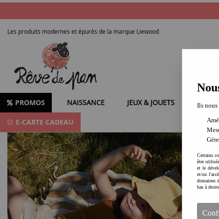
Les produits modernes et épurés de la marque Liewood
Nous
PROMOS
NAISSANCE
JEUX & JOUETS
LOISIR
Ils nous
Amél
E-CARTE CADEAU
Produits de la marque LIEWOOD
Mesu
Gére
Certains co
être utilis
et le dével
et/ou l'ac
domaines d
bas à droit
Conf