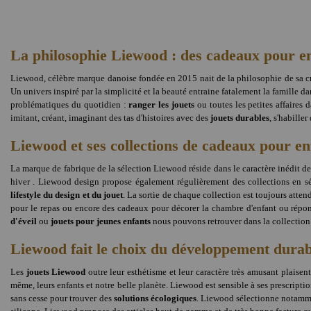
La philosophie Liewood : des cadeaux pour enf
Liewood, célèbre marque danoise fondée en 2015 nait de la philosophie de sa cr
Un univers inspiré par la simplicité et la beauté entraine fatalement la famille da
problématiques du quotidien :
ranger les jouets
ou toutes les petites affaires d
imitant, créant, imaginant des tas d'histoires avec des
jouets durables
, s'habiller
Liewood et ses collections de cadeaux pour en
La marque de fabrique de la sélection Liewood réside dans le caractère inédit d
hiver . Liewood design propose également régulièrement des collections en sé
lifestyle du design et du jouet
. La sortie de chaque collection est toujours att
pour le repas ou encore des cadeaux pour décorer la chambre d'enfant ou répondr
d'éveil
ou
jouets pour jeunes enfants
nous pouvons retrouver dans la collectio
Liewood fait le choix du développement durab
Les
jouets Liewood
outre leur esthétisme et leur caractère très amusant plaise
même, leurs enfants et notre belle planète. Liewood est sensible à ses prescript
sans cesse pour trouver des
solutions écologiques
. Liewood sélectionne notammen